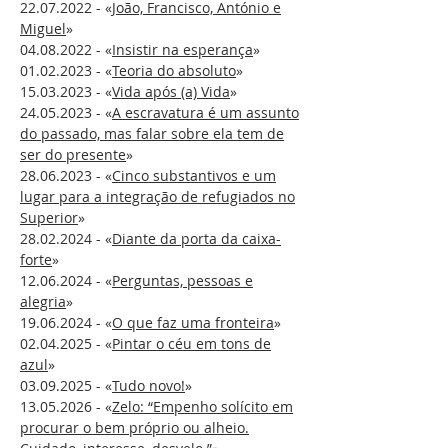
22.07.2022
- «
João, Francisco, António e
Miguel
»
04.08.2022
- «
Insistir na esperança
»
01.02.2023
- «
Teoria do absoluto
»
15.03.2023
- «
Vida após (a) Vida
»
24.05.2023
- «
A escravatura é um assunto
do passado, mas falar sobre ela tem de
ser do presente
»
28.06.2023
- «
Cinco substantivos e um
lugar para a integração de refugiados no
Superior
»
28.02.2024
- «
Diante da porta da caixa-
forte
»
12.06.2024
- «
Perguntas, pessoas e
alegria
»
19.06.2024
- «
O que faz uma fronteira
»
02.04.2025
- «
Pintar o céu em tons de
azul
»
03.09.2025
- «
Tudo novo!
»
13.05.2026
- «
Zelo: “Empenho solícito em
procurar o bem próprio ou alheio.