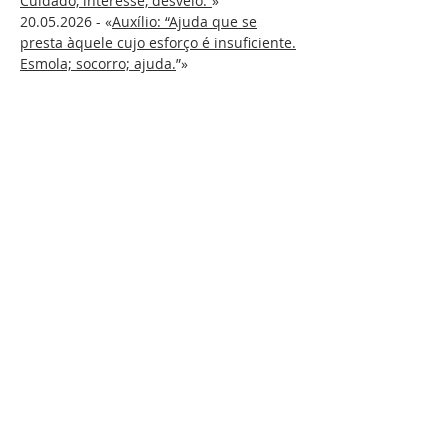
Cuidado, interesse, desvelo.”
»
20.05.2026
- «
Auxílio: “Ajuda que se
presta àquele cujo esforço é insuficiente.
Esmola; socorro; ajuda.
”»
SOBRE NÓS
S. Vicente de Paulo, o santo da Caridade, é o
fundador da Congregação da Missão. Presentes em
todo o mundo, estamos em Portugal desde 1717.
Talvez nos conheça como Padres Vicentinos,
Lazaristas ou Padres da Missão.
LOCALIZAÇÃO
(+351)
213 422 102
|
217 263 370
Estrada da Luz, 112-1º Dto
1600 - 162
Lisboa
comunicacaoppcm@gmail.com