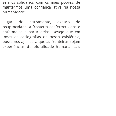
sermos solidários com os mais pobres, de
mantermos uma confiança ativa na nossa
humanidade.
Lugar de cruzamento, espaço de
reciprocidade, a fronteira conforma vidas e
enforma-se a partir delas. Desejo que em
todas as cartografias da nossa existência,
possamos agir para que as fronteiras sejam
experiências de pluralidade humana, cais
de chegada e de partida de todos os sonhos,
terra amena e sólida onde fincar os pés e,
erguidos, fazer, em conjunto, caminho de
vida feliz.
Mesa Redonda
Missão onlife: