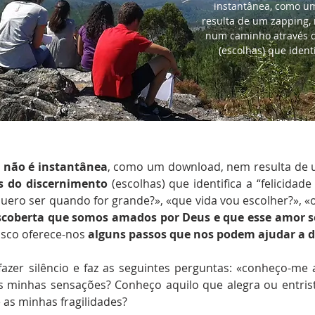
instantânea, como u
resulta de um zapping,
num caminho através 
(escolhas) que identi
 não é instantânea
, como um download, nem resulta de 
 do discernimento
(escolhas) que identifica a “felicida
ero ser quando for grande?», «que vida vou escolher?», «
escoberta que somos amados por Deus e que esse amor s
isco oferece-nos
alguns passos que nos podem ajudar a d
fazer silêncio e faz as seguintes perguntas: «conheço-m
s minhas sensações? Conheço aquilo que alegra ou entris
 as minhas fragilidades?