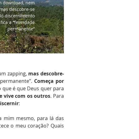
m download, nem
 mas descobre-se
do discernimento
fica a “felicidade
permanente”
um zapping,
mas descobre-
de permanente”.
Começa por
o que é que Deus quer para
e vive com os outros
. Para
iscernir
:
e a mim mesmo, para lá das
tece o meu coração? Quais