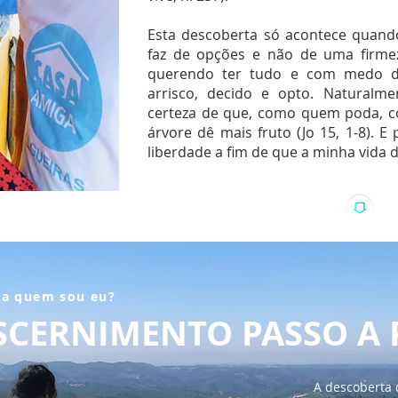
Esta descoberta só acontece quand
faz de opções e não de uma firme
querendo ter tudo e com medo de
arrisco, decido e opto. Naturalm
certeza de que, como quem poda, 
árvore dê mais fruto (Jo 15, 1-8). E
liberdade a fim de que a minha vida d
ra quem sou eu?
SCERNIMENTO PASSO A 
A descoberta 