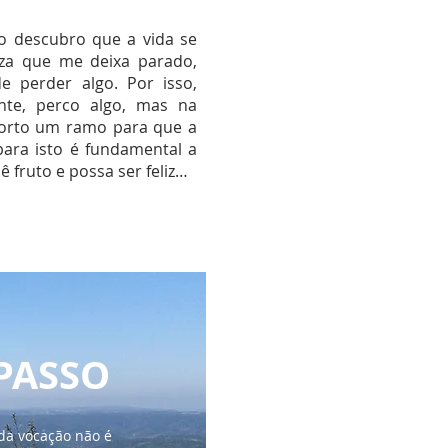
o descubro que a vida se
za que me deixa parado,
 perder algo. Por isso,
ente, perco algo, mas na
corto um ramo para que a
 para isto é fundamental a
ê fruto e possa ser feliz…
PASSO
da vocação não é