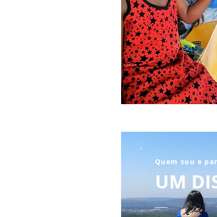
Quem sou e pa
UM DI