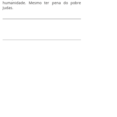
humanidade. Mesmo ter pena do pobre
Judas.
Mesa Redonda
Missão onlife:
Cultura
Sociedade
Casa Comum
Missão
SOBRE NÓS
S. Vicente de Paulo, o santo da Caridade, é o
fundador da Congregação da Missão. Presentes em
todo o mundo, estamos em Portugal desde 1717.
Talvez nos conheça como Padres Vicentinos,
Lazaristas ou Padres da Missão.