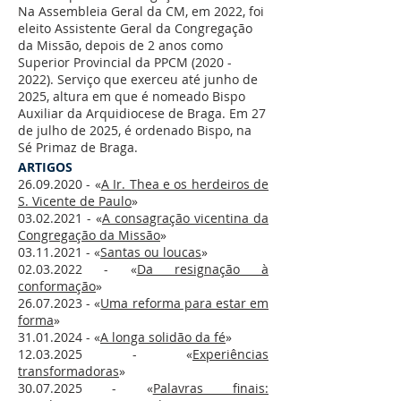
Na Assembleia Geral da CM, em 2022, foi
eleito Assistente Geral da Congregação
da Missão, depois de 2 anos como
Superior Provincial da PPCM
(2020 -
2022)
. Serviço que exerceu até junho de
2025, altura em que é nomeado Bispo
Auxiliar da Arquidiocese de Braga. Em 27
de julho de 2025, é ordenado Bispo, na
Sé Primaz de Braga.
ARTIGOS
26.09.2020
- «
A Ir. Thea e os herdeiros de
S. Vicente de Paulo
»
03.02.2021
- «
A consagração vicentina da
Congregação da Missão
»
03.11.2021
- «
Santas ou loucas
»
02.03.2022
- «
Da resignação à
conformação
»
26.07.2023
- «
Uma reforma para estar em
forma
»
31.01.2024
- «
A longa solidão da fé
»
12.03.2025
- «
Experiências
transformadoras
»
​30.07.2025 - «
Palavras finais: