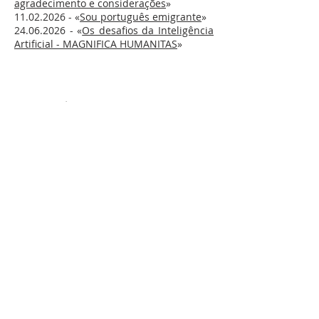
agradecimento e considerações
»
11.02.2026
- «
Sou português emigrante
»
24.06.2026
- «
Os desafios da Inteligência
Artificial - MAGNIFICA HUMANITAS
»
SOBRE NÓS
S. Vicente de Paulo, o santo da Caridade, é o
fundador da Congregação da Missão. Presentes em
todo o mundo, estamos em Portugal desde 1717.
Talvez nos conheça como Padres Vicentinos,
Lazaristas ou Padres da Missão.
LOCALIZAÇÃO
(+351)
213 422 102
|
217 263 370
Estrada da Luz, 112-1º Dto
1600 - 162
Lisboa
comunicacaoppcm@gmail.com
CONTACTE-NOS