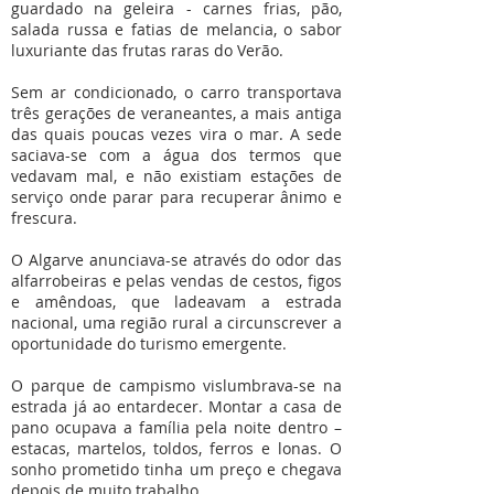
guardado na geleira - carnes frias, pão,
salada russa e fatias de melancia, o sabor
luxuriante das frutas raras do Verão.
Sem ar condicionado, o carro transportava
três gerações de veraneantes, a mais antiga
das quais poucas vezes vira o mar. A sede
saciava-se com a água dos termos que
vedavam mal, e não existiam estações de
serviço onde parar para recuperar ânimo e
frescura.
O Algarve anunciava-se através do odor das
alfarrobeiras e pelas vendas de cestos, figos
e amêndoas, que ladeavam a estrada
nacional, uma região rural a circunscrever a
oportunidade do turismo emergente.
O parque de campismo vislumbrava-se na
estrada já ao entardecer. Montar a casa de
pano ocupava a família pela noite dentro –
estacas, martelos, toldos, ferros e lonas. O
sonho prometido tinha um preço e chegava
depois de muito trabalho.