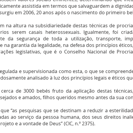
icamente assistida em termos que salvaguardem a dignid
rgiu em 2006, 20 anos após o nascimento do primeiro bebé 
am na altura na subsidiariedade destas técnicas de procri
ários serem casais heterossexuais. Igualmente, foi cr
te da segurança de toda a utilização, transporte, im
e na garantia da legalidade, na defesa dos princípios éti
erações legislativas, que é o Conselho Nacional de Procr
egulada e supervisionada como esta, o que se compreende 
adosamente analisado à luz dos princípios legais e éticos q
erca de 3000 bebés fruto da aplicação destas técnicas
sejados e amados, filhos queridos mesmo antes da sua co
z que “as pesquisas que se destinam a reduzir a esterili
das ao serviço da pessoa humana, dos seus direitos inali
ojeto e a vontade de Deus” (CIC, n.º 2375).