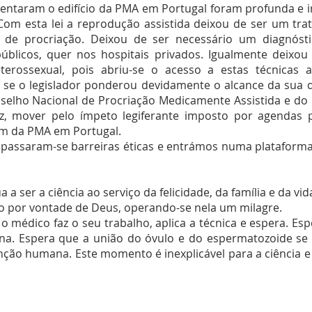
tentaram o edifício da PMA em Portugal foram profunda e 
Com esta lei a reprodução assistida deixou de ser um t
a de procriação. Deixou de ser necessário um diagnósti
úblicos, quer nos hospitais privados. Igualmente deixou
terossexual, pois abriu-se o acesso a estas técnicas
se o legislador ponderou devidamente o alcance da sua 
selho Nacional de Procriação Medicamente Assistida e do 
vez, mover pelo ímpeto legiferante imposto por agendas p
gem da PMA em Portugal.
rapassaram-se barreiras éticas e entrámos numa plataform
a ser a ciência ao serviço da felicidade, da família e da vid
ho por vontade de Deus, operando-se nela um milagre.
o médico faz o seu trabalho, aplica a técnica e espera. E
na. Espera que a união do óvulo e do espermatozoide se
ão humana. Este momento é inexplicável para a ciência e