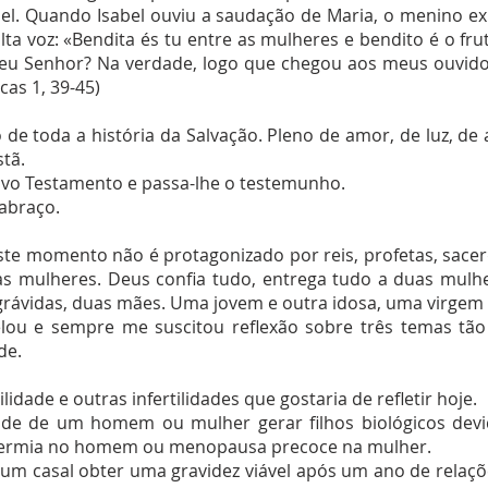
l. Quando Isabel ouviu a saudação de Maria, o menino exul
lta voz: «Bendita és tu entre as mulheres e bendito é o f
eu Senhor? Na verdade, logo que chegou aos meus ouvido
cas 1, 39-45)
de toda a história da Salvação. Pleno de amor, de luz, de
stã.
vo Testamento e passa-lhe o testemunho.
abraço.
ste momento não é protagonizado por reis, profetas, sacer
as mulheres. Deus confia tudo, entrega tudo a duas mul
rávidas, duas mães. Uma jovem e outra idosa, uma virgem e
lou e sempre me suscitou reflexão sobre três temas tão
de.
idade e outras infertilidades que gostaria de refletir hoje.
idade de um homem ou mulher gerar filhos biológicos devi
permia no homem ou menopausa precoce na mulher.
e um casal obter uma gravidez viável após um ano de relaç