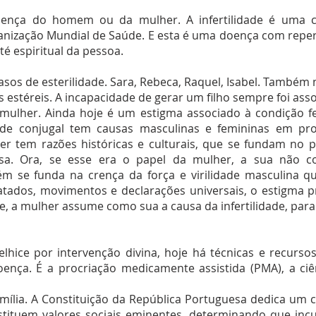
doença do homem ou da mulher. A infertilidade é uma 
nização Mundial de Saúde. E esta é uma doença com reperc
té espiritual da pessoa.
 casos de esterilidade. Sara, Rebeca, Raquel, Isabel. També
es estéreis. A incapacidade de gerar um filho sempre foi as
à mulher. Ainda hoje é um estigma associado à condição f
dade conjugal tem causas masculinas e femininas em pr
er tem razões históricas e culturais, que se fundam no pa
casa. Ora, se esse era o papel da mulher, a sua não co
m se funda na crença da força e virilidade masculina qu
atados, movimentos e declarações universais, o estigma pr
te, a mulher assume como sua a causa da infertilidade, pa
elhice por intervenção divina, hoje há técnicas e recurs
ença. É a procriação medicamente assistida (PMA), a ci
amília. A Constituição da República Portuguesa dedica um c
tituem valores sociais eminentes, determinando que incu