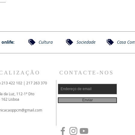
 onlife:
Cultura
Sociedade
Casa Co
CALIZAÇÃO
CONTACTE-NOS
) 213 422 102 | 217 263 370
da da Luz, 112-1º Dto
- 162 Lisboa
Enviar
nicacaoppcm@gmail.com