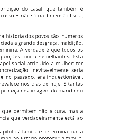
condição do casal, que também é
ussões não só na dimensão física,
m na história dos povos são inúmeros
sociada a grande desgraça, maldição,
eminina. A verdade é que todos os
oporções muito semelhantes. Esta
pel social atribuído à mulher: ter
ncretização inevitavelmente seria
e no passado, era inquestionável.
evalece nos dias de hoje. E tantas
ra proteção da imagem do marido ou
os que permitem não a cura, mas a
ência que verdadeiramente está ao
apítulo à família e determina que a
mbe ao Estado proteger a família,