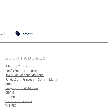
mum
Missão
APONTADORES
Filhas da Caridade
Conferências Vicentinas
Juventude Mariana Vicentina
Fundação Princesa Dona Maria
Amélia
Congregação da Missão
CEVIM
Famvin
Somosvincencianos
VIN-JPIC