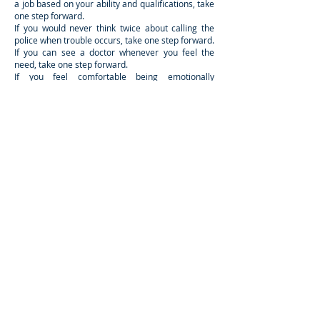
a job based on your ability and qualifications, take
one step forward.
If you would never think twice about calling the
police when trouble occurs, take one step forward.
If you can see a doctor whenever you feel the
need, take one step forward.
If you feel comfortable being emotionally
expressive/open, take one step forward.
If you have ever been the only person of your
race/gender/socio-economic status/ sexual
orientation in a classroom or workplace setting,
please take one step back.
If you took out loans for your education take one
step backward.
If you get time off for your religious holidays, take
one step forward.
If you had a job during your high school and
college years, take one step back.
If you feel comfortable walking home alone at
night, take one step forward.
If you have ever traveled outside the United
States, take one step forward.
If you have ever felt like there was NOT adequate
or accurate representation of your racial group,
sexual orientation group, gender group, and/or
disability group in the media, take one step back.
If you feel confident that your parents would be