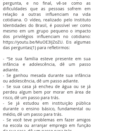
pergunta, e no final, vê-se como as
dificuldades que as pessoas sofrem em
relação a outras influenciam na vida
cotidiana. O vídeo, realizado pelo Instituto
Identidades do Brasil, é possível ver como
mesmo em um grupo pequeno o impacto
dos privilégios influenciam no cotidiano:
https://youtu.be/MuOE3IJZoZU.
Eis algumas
das perguntas(1) para refletirmos:
- “Se sua família esteve presente em sua
infância e adolescência, dê um passo
adiante.
- Se ganhou mesada durante sua infância
ou adolescência, dê um passo adiante.
- Se sua casa já encheu de água ou se já
perdeu algum bem por morar em área de
risco, dê um passo para trás.
- Se já estudou em instituição pública
durante o ensino básico, fundamental ou
médio, dê um passo para trás.
- Se você teve problemas em fazer amigos
na escola ou arranjar emprego em função
da sua raça, dê um passo para trás.