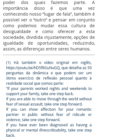
poder dos quais fazemos parte. A
importância disso é que uma vez
conhecendo nosso “lugar de fala”, também é
possível ver o “outro” e pensar em conjunto
como podemos mudar essa cultura de
desigualdade e como oferecer a esta
sociedade, dividida injustamente, opções de
igualdade de oportunidades, reduzindo,
assim, as diferenças entre seres humanos.
(1) Há também o vídeo original em inglês,
https://youtu.be/hD5f8GuNuGQ,
que detalha as 50
perguntas da dinâmica e que podem ser um
ótimo exercício de reflexão pessoal quanto à
realidade social que somos parte:
“If your parents worked nights and weekends to
support your family, take one step back.
If you are able to move through the world without
fear of sexual assault, take one step forward.
If you can show affection for your romantic
partner in public without fear of ridicule or
violence, take one step forward.
If you have ever been diagnosed as having a
physical or mental illness/disability, take one step
back.