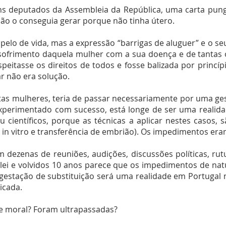
s deputados da Assembleia da República, uma carta pun
ão o conseguia gerar porque não tinha útero.
pelo de vida, mas a expressão “barrigas de aluguer” e o seu
o sofrimento daquela mulher com a sua doença e de tantas 
eitasse os direitos de todos e fosse balizada por princíp
ar não era solução.
estas mulheres, teria de passar necessariamente por uma g
experimentado com sucesso, está longe de ser uma realida
 científicos, porque as técnicas a aplicar nestes casos, 
 in vitro e transferência de embrião). Os impedimentos eram
dezenas de reuniões, audições, discussões políticas, rutu
 lei e volvidos 10 anos parece que os impedimentos de natu
gestação de substituição será uma realidade em Portugal n
icada.
 e moral? Foram ultrapassadas?