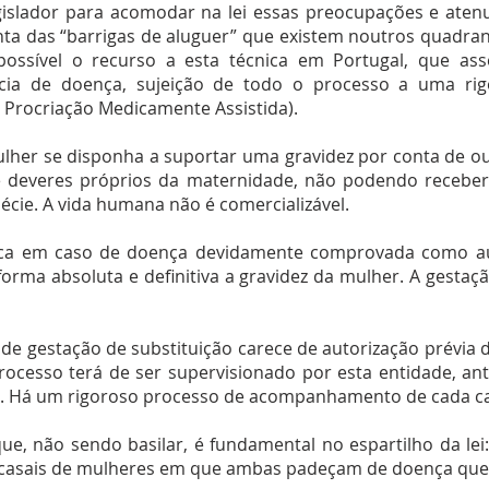
islador para acomodar na lei essas preocupações e atenua
ta das “barrigas de aluguer” que existem noutros quadran
ossível o recurso a esta técnica em Portugal, que asse
ência de doença, sujeição de todo o processo a uma rig
Procriação Medicamente Assistida).
her se disponha a suportar uma gravidez por conta de out
e deveres próprios da maternidade, não podendo receber
ie. A vida humana não é comercializável.
nica em caso de doença devidamente comprovada como au
orma absoluta e definitiva a gravidez da mulher. A gestaç
 de gestação de substituição carece de autorização prévia
rocesso terá de ser supervisionado por esta entidade, a
s. Há um rigoroso processo de acompanhamento de cada c
ue, não sendo basilar, é fundamental no espartilho da lei
 casais de mulheres em que ambas padeçam de doença que c