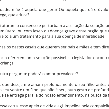
idade: mãe é aquela que gera? Ou aquela que dá o óvulo
tege, que educa?
, fraturam o consenso e perturbam a aceitação da solução p
em útero, ou com lesão ou doença grave deste órgão que a
eito a um tratamento para a sua doença de infertilidade.
seios destes casais que querem ser pais e mães e têm direit
ência oferecem uma solução possível e o legislador encont
 criança.
noutra pergunta: poderá o amor prevalecer?
s que desejam e amam profundamente o seu filho antes
no seu ventre um filho que não é seu, num gesto de profu
e se entrega para lá do nosso entendimento, na busca da f
ssa carta, esse apelo de vida e agi, impelida pela compaixã