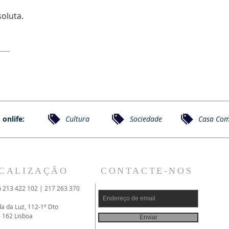
soluta.
 onlife:
Cultura
Sociedade
Casa Co
CALIZAÇÃO
CONTACTE-NOS
) 213 422 102 | 217 263 370
da da Luz, 112-1º Dto
- 162 Lisboa
Enviar