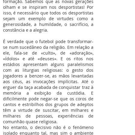
formação. Sabemos que as novas gerações
olham e se inspiram nos desportistas! Por
isso, é necessário que todos os desportistas
sejam um exemplo de virtudes como a
generosidade, a humildade, o sacrifício, a
constância e a alegria.
É verdade que o futebol pode transformar-
se num sucedâneo da religião. Em relação a
ele, fala-se de «culto», de «adoração»,
«ídolos» e até «deuses». E os ritos nos
estádios apresentam alguns paralelismos
com as liturgias religiosas: o gesto dos
jogadores a benzer-se, as mãos levantadas
aos céus, as invocações implícitas. Até o
erguer da taça acabada de conquistar traz à
memória a exibição da custódia. E
dificilmente pode negar-se que os coros de
cantos e estribilhos dos grupos de adeptos
têm a virtude de suscitar, em milhares e
milhares de pessoas, experiências de
comunhão quase religiosa.
No entanto, o decisivo não é o fenómeno
isolado enquanto tal, mas sim o ambiente