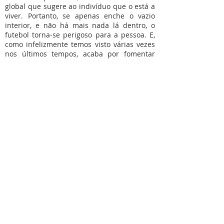
global que sugere ao indivíduo que o está a
viver. Portanto, se apenas enche o vazio
interior, e não há mais nada lá dentro, o
futebol torna-se perigoso para a pessoa. E,
como infelizmente temos visto várias vezes
nos últimos tempos, acaba por fomentar
apenas prazeres niilista e violentos.
Sob condições adequadas, a globalização
que o desporto encerra pode ser uma
excelente oportunidade. Se bem orientado,
pode representar uma ocasião única de
reunir pessoas de nações, culturas e
religiões diferentes, servindo assim como
meio de missão e santificação.
Venha lá mais minutos 10, fair play e
respeito!