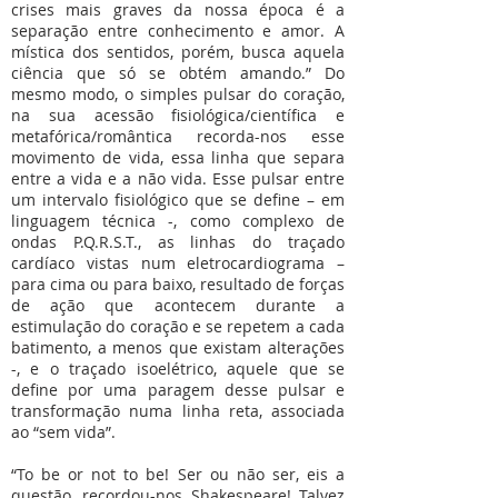
crises mais graves da nossa época é a
separação entre conhecimento e amor. A
mística dos sentidos, porém, busca aquela
ciência que só se obtém amando.” Do
mesmo modo, o simples pulsar do coração,
na sua acessão fisiológica/científica e
metafórica/romântica recorda-nos esse
movimento de vida, essa linha que separa
entre a vida e a não vida. Esse pulsar entre
um intervalo fisiológico que se define – em
linguagem técnica -, como complexo de
ondas P.Q.R.S.T., as linhas do traçado
cardíaco vistas num eletrocardiograma –
para cima ou para baixo, resultado de forças
de ação que acontecem durante a
estimulação do coração e se repetem a cada
batimento, a menos que existam alterações
-, e o traçado isoelétrico, aquele que se
define por uma paragem desse pulsar e
transformação numa linha reta, associada
ao “sem vida”.
“To be or not to be! Ser ou não ser, eis a
questão, recordou-nos Shakespeare! Talvez