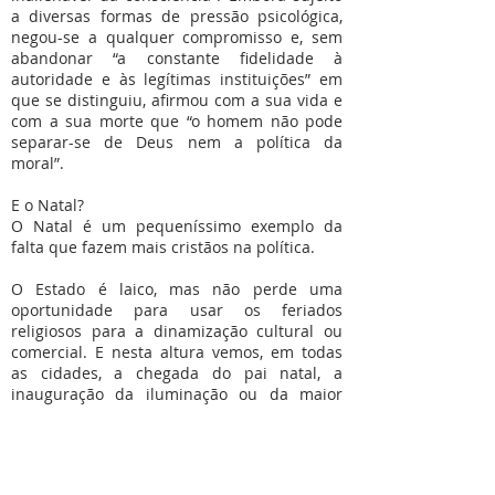
a diversas formas de pressão psicológica,
negou-se a qualquer compromisso e, sem
abandonar “a constante fidelidade à
autoridade e às legítimas instituições” em
que se distinguiu, afirmou com a sua vida e
com a sua morte que “o homem não pode
separar-se de Deus nem a política da
moral”.
E o Natal?
O Natal é um pequeníssimo exemplo da
falta que fazem mais cristãos na política.
O Estado é laico, mas não perde uma
oportunidade para usar os feriados
religiosos para a dinamização cultural ou
comercial. E nesta altura vemos, em todas
as cidades, a chegada do pai natal, a
inauguração da iluminação ou da maior
árvore de natal, vemos elfos, renas, gnomos
e há música e festa. Tudo isso é bom e é
bonito. Mas parece que nos esquecemos do
que realmente celebramos no Natal: o