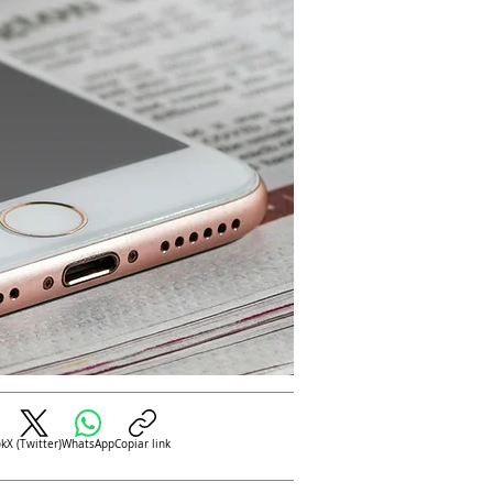
ok
X (Twitter)
WhatsApp
Copiar link