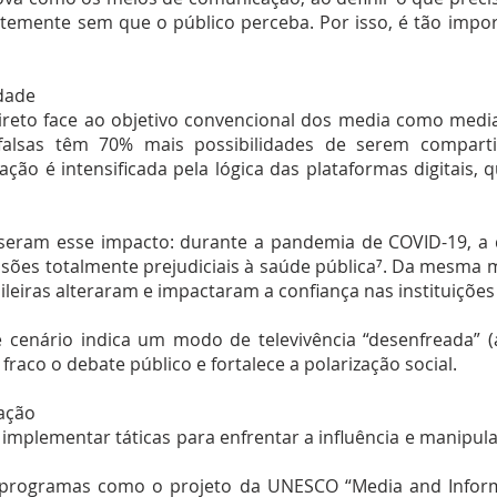
temente sem que o público perceba. Por isso, é tão impor
dade
ireto face ao objetivo convencional dos media como media
 falsas têm 70% mais possibilidades de serem compart
uação é intensificada pela lógica das plataformas digitais
eram esse impacto: durante a pandemia de COVID-19, a di
cisões totalmente prejudiciais à saúde pública⁷. Da mesma
sileiras alteraram e impactaram a confiança nas instituiçõe
e cenário indica um modo de televivência “desenfreada”
fraco o debate público e fortalece a polarização social.
lação
o implementar táticas para enfrentar a influência e manipul
r programas como o projeto da UNESCO “Media and Informat