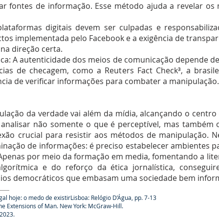
ar fontes de informação. Esse método ajuda a revelar os
 plataformas digitais devem ser culpadas e responsabiliz
factos implementada pelo Facebook e a exigência de transpar
 na direção certa.
ística: A autenticidade dos meios de comunicação depende 
cias de checagem, como a Reuters Fact Check³, a brasil
cia de verificar informações para combater a manipulação.
pulação da verdade vai além da mídia, alcançando o centro d
a a analisar não somente o que é perceptível, mas também
xão crucial para resistir aos métodos de manipulação. N
inação de informações: é preciso estabelecer ambientes pa
 Apenas por meio da formação em media, fomentando a lite
lgorítmica e do reforço da ética jornalística, consegu
ípios democráticos que embasam uma sociedade bem infor
gal hoje: o medo de existirLisboa: Relógio D’Água, pp. 7-13
he Extensions of Man. New York: McGraw-Hill.
 2023.