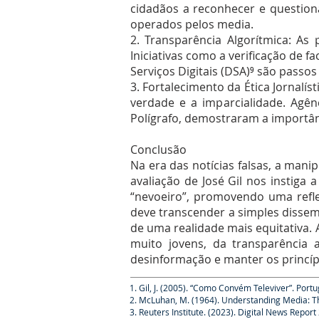
cidadãos a reconhecer e question
operados pelos media.
2. Transparência Algorítmica: As
Iniciativas como a verificação de 
Serviços Digitais (DSA)⁹ são passos
3. Fortalecimento da Ética Jornal
verdade e a imparcialidade. Agên
Polígrafo, demostraram a importân
Conclusão
Na era das notícias falsas, a mani
avaliação de José Gil nos instig
“nevoeiro”, promovendo uma refle
deve transcender a simples dissem
de uma realidade mais equitativa.
muito jovens, da transparência a
desinformação e manter os princ
1. Gil, J. (2005). “Como Convém Televiver”. Portu
2. McLuhan, M. (1964). Understanding Media: T
3. Reuters Institute. (2023). Digital News Report