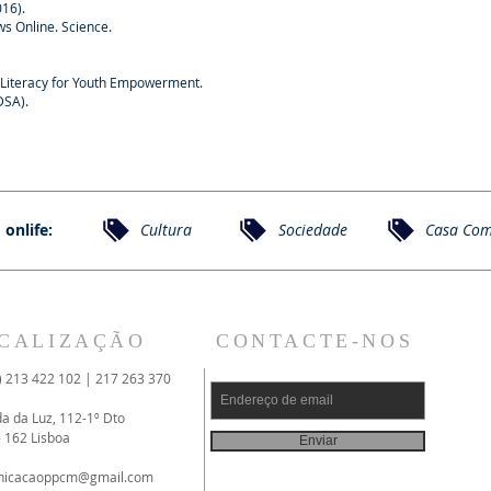
16).
ws Online. Science.
 Literacy for Youth Empowerment.
DSA).
 onlife:
Cultura
Sociedade
Casa Co
CALIZAÇÃO
CONTACTE-NOS
) 213 422 102 | 217 263 370
da da Luz, 112-1º Dto
- 162 Lisboa
Enviar
nicacaoppcm@gmail.com