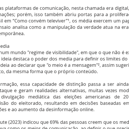
s plataformas de comunicação, nesta chamada era digital, 
mações; porém, isso também abriu portas para a prolifera
Gil em “Como convém televiver”¹, os média exercem um pap
nsaio analisa como a manipulação da verdade atua na era
temporânea.
Media
 num mundo "regime de visibilidade", em que o que não é 
a ideia destaca o poder dos media para definir os limites d
 ideia ao declarar que "o meio é a mensagem"², assim suge
to, da mesma forma que o próprio conteúdo.
rmação, essa capacidade de distinção passa a ser ainda
taque e geram realidades alternativas, muitas vezes mo
 divulgação mediática das eleições americanas de 20
isão do eleitorado, resultando em decisões baseadas em
ações e ao aumento da desinformação online.
itute (2023) indicou que 69% das pessoas creem que os me
prova como os meios de comunicação, ao definir o que prec