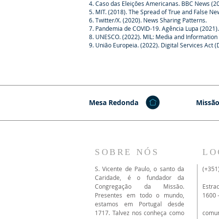
4. Caso das Eleições Americanas. BBC News (20
5. MIT. (2018). The Spread of True and False Ne
6. Twitter/X. (2020). News Sharing Patterns.
7. Pandemia de COVID-19. Agência Lupa (2021).
8. UNESCO. (2022). MIL: Media and Information
9. União Europeia. (2022). Digital Services Act (
Mesa Redonda
Missão
SOBRE NÓS
LO
S. Vicente de Paulo, o santo da
(+351
Caridade, é o fundador da
Congregação da Missão.
Estra
Presentes em todo o mundo,
1600 
estamos em Portugal desde
1717. Talvez nos conheça como
comu