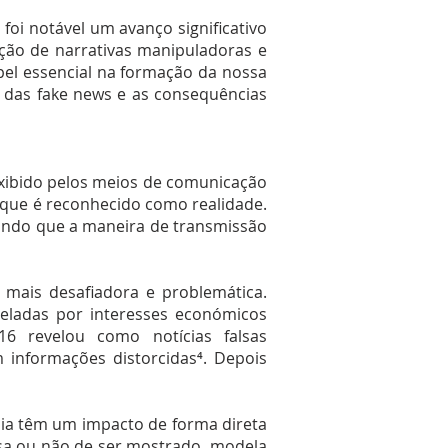
foi notável um avanço significativo
ção de narrativas manipuladoras e
el essencial na formação da nossa
 das fake news e as consequências
exibido pelos meios de comunicação
o que é reconhecido como realidade.
rindo que a maneira de transmissão
 mais desafiadora e problemática.
deladas por interesses económicos
16 revelou como notícias falsas
 informações distorcidas⁴. Depois
dia têm um impacto de forma direta
isa ou não de ser mostrado, modela