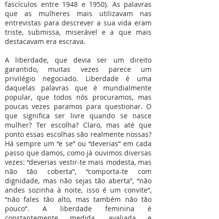
fascículos entre 1948 e 1950). As palavras
que as mulheres mais utilizavam nas
entrevistas para descrever a sua vida eram
triste, submissa, miserável e a que mais
destacavam era escrava.
A liberdade, que devia ser um direito
garantido, muitas vezes parece um
privilégio negociado. Liberdade é uma
daquelas palavras que é mundialmente
popular, que todos nós procuramos, mas
poucas vezes paramos para questionar. O
que significa ser livre quando se nasce
mulher? Ter escolha? Claro, mas até que
ponto essas escolhas são realmente nossas?
Há sempre um “e se” ou “deverias” em cada
passo que damos, como já ouvimos diversas
vezes: “deverias vestir-te mais modesta, mas
não tão coberta”, “comporta-te com
dignidade, mas não sejas tão aberta”, “não
andes sozinha à noite, isso é um convite”,
“não fales tão alto, mas também não tão
pouco”. A liberdade feminina é
constantemente medida, avaliada e