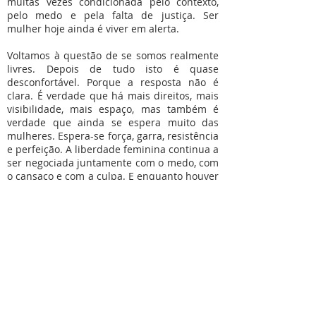
muitas vezes condicionada pelo contexto,
pelo medo e pela falta de justiça. Ser
mulher hoje ainda é viver em alerta.
Voltamos à questão de se somos realmente
livres. Depois de tudo isto é quase
desconfortável. Porque a resposta não é
clara. É verdade que há mais direitos, mais
visibilidade, mais espaço, mas também é
verdade que ainda se espera muito das
mulheres. Espera-se força, garra, resistência
e perfeição. A liberdade feminina continua a
ser negociada juntamente com o medo, com
o cansaço e com a culpa. E enquanto houver
mulheres a viver com medo, a calar a
própria dor ou a pedir desculpa por existir
como são, a liberdade não será plena. Talvez
o caminho esteja em continuar a fazer
perguntas, a incomodar e a persistir.