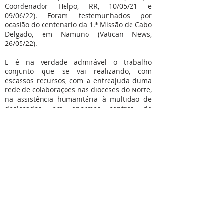
Coordenador Helpo, RR, 10/05/21 e
09/06/22). Foram testemunhados por
ocasião do centenário da 1.ª Missão de Cabo
Delgado, em Namuno (Vatican News,
26/05/22).
E é na verdade admirável o trabalho
conjunto que se vai realizando, com
escassos recursos, com a entreajuda duma
rede de colaborações nas dioceses do Norte,
na assistência humanitária à multidão de
deslocados, em enormes centros de
emergência. Vale a pena ler atentamente o
relatório do bispo de Nacala (março 2021)
ou as recentes declarações do Arcebispo de
Nampula (Vatican News, 09/06/22). Jovens e
Irmãs Vicentinas (FC), assistidas pelos
missionários, também estão envolvidos em
programas de assistência e promoção da
saúde e da educação, em 3 enormes
campos de deslocados de guerra, em Nacala
e Nampula.