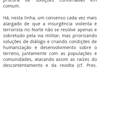
comum.
Há, nesta linha, um consenso cada vez mais
alargado de que a insurgência violenta e
terrorista no Norte não se resolve apenas e
sobretudo pela via militar, mas priorizando
soluções de diálogo e criando condições de
humanização e desenvolvimento sobre o
terreno, juntamente com as populações e
comunidades, atacando assim as raízes do
descontentamento e da revolta (cf. Pres.
Nuysi, Quelimane, o País, 21/04/23).
A II Jornada Nacional de Jovens católicos
(Nampula/Nov2022), “para os encorajar a
pôr a sua energia, criatividade e
generosidade à disposição para juntos
construirmos uma sociedade baseada na
“amizade social” e já preparando a Jornada
Mundial da Juventude em Lisboa, e a IV
Assembleia Nacional de Pastoral prevista
para Nampula (17 a 21 de Maio/23), que terá
muito em conta toda esta problemática, com