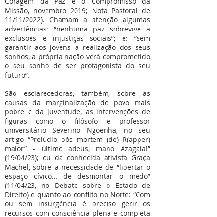
Coragem da Paz e o Compromisso da
Missão, novembro 2019; Nota Pastoral de
11/11/2022). Chamam a atenção algumas
advertências: “nenhuma paz sobrevive a
exclusões e injustiças sociais”; e: “sem
garantir aos jovens a realização dos seus
sonhos, a própria nação verá comprometido
o seu sonho de ser protagonista do seu
futuro”.
São esclarecedoras, também, sobre as
causas da marginalização do povo mais
pobre e da juventude, as intervenções de
figuras como o filósofo e professor
universitário Severino Ngoenha, no seu
artigo “Prelúdio pós mortem (de) R(apper)
maior” - último adeus, mano Azagaia!”
(19/04/23); ou da conhecida ativista Graça
Machel, sobre a necessidade de “libertar o
espaço cívico… de desmontar o medo”
(11/04/23, no Debate sobre o Estado de
Direito) e quanto ao conflito no Norte: “Com
ou sem insurgência é preciso gerir os
recursos com consciência plena e completa