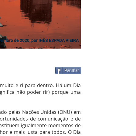
vembro de 2020, por INÊS ESPADA VIEIRA
Partilhar
muito e ri para dentro. Há um Dia
ignifica não poder rir) porque uma
urado pelas Nações Unidas (ONU) em
oportunidades de comunicação e de
constituem igualmente momentos de
or e mais justa para todos. O Dia