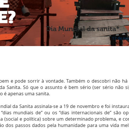
Dia Mundial da sanita*
17 de no
 bem e pode sorrir à vontade. Também o descobri não há 
da Sanita. Só que o assunto é bem sério (ser sério não s
ão é apenas uma sanita.
ndial da Sanita assinala-se a 19 de novembro e foi insta
 “dias mundiais de” ou os “dias internacionais de” são 
a (social e política) sobre um determinado problema, e 
ão dos passos dados pela humanidade para uma vida melh