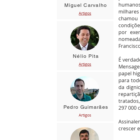
humanos 
Miguel Carvalho
milhares
Artigos
chamou c
condiçõe
por exe
nomeada
Francisco
Nélio Pita
É verdade
Artigos
Mensagei
papel hi
para tod
da digni
repartiç
tratados
Pedro Guimarães
297 000 
Art
igos
Assinale
crescer 