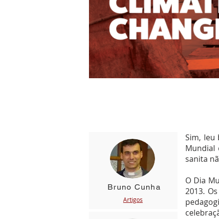
Sim, leu
Mundial 
sanita n
O Dia Mu
Bruno Cunha
2013. Os
Artig
os
pedagogi
celebraç