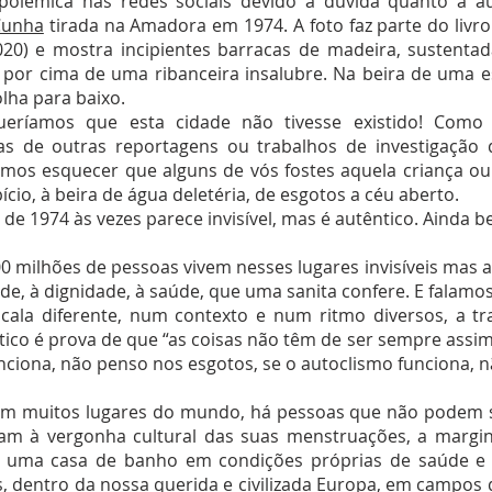
polémica nas redes sociais devido à dúvida quanto à 
Cunha
tirada na Amadora em 1974. A foto faz parte do livro 
020) e mostra incipientes barracas de madeira, sustentad
 por cima de uma ribanceira insalubre. Na beira de uma 
lha para baixo.
eríamos que esta cidade não tivesse existido! Como
ias de outras reportagens ou trabalhos de investigaçã
amos esquecer que alguns de vós fostes aquela criança ou
ício, à beira de água deletéria, de esgotos a céu aberto.
 de 1974 às vezes parece invisível, mas é autêntico. Ainda
00 milhões de pessoas vivem nesses lugares invisíveis mas 
ade, à dignidade, à saúde, que uma sanita confere. E falamo
ala diferente, num contexto e num ritmo diversos, a tr
ico é prova de que “as coisas não têm de ser sempre assim”
unciona, não penso nos esgotos, se o autoclismo funciona, n
m muitos lugares do mundo, há pessoas que não podem s
am à vergonha cultural das suas menstruações, a margi
 uma casa de banho em condições próprias de saúde e 
, dentro da nossa querida e civilizada Europa, em campos d