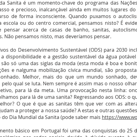
da Sanita é um momento-chave do programa das Nações 
sso e precioso, inalcançável ainda em muitos lugares do
urso de forma inconsciente. Quando puxamos o autocli
 escola ou do centro comercial, pensamos nisto? É evid
 pensar acerca de casas de banho, sanitas, autoclismo
os. Não pensamos nisto, mas deveríamos pensar.
ivos do Desenvolvimento Sustentável (ODS) para 2030 inc
r a disponibilidade e a gestão sustentável da água potáv
são só uma das siglas da moda (esta moda é boa e bonit
ções e nalguma mobilização cívica mundial, são proposta
onhado. Melhor, mais do que um mundo sonhado, d
 pelo qual se luta. Nem sempre é assim mas o nosso olhar
jetivo, para lá da meta. Uma provocação nesta linha: o
lhamos para lá de uma sanita? Regressando aos ODS: o qu
elhor? O que é que as sanitas têm que ver com as alter
ajudam a proteger a nossa saúde? A estas e outras questõe
 do Dia Mundial da Sanita (pode saber mais
https://www.wor
ento básico em Portugal foi uma das conquistas do 25 d