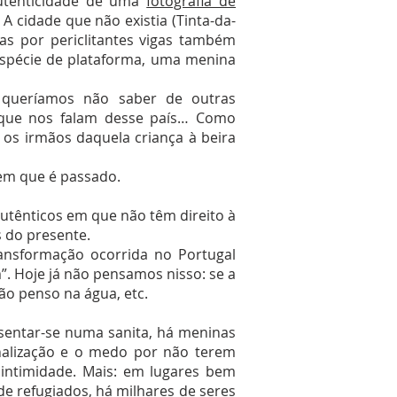
autenticidade de uma
fotografia de
A cidade que não existia (Tinta-da-
as por periclitantes vigas também
espécie de plataforma, uma menina
 queríamos não saber de outras
o que nos falam desse país… Como
 os irmãos daquela criança à beira
 bem que é passado.
autênticos em que não têm direito à
s do presente.
ansformação ocorrida no Portugal
. Hoje já não pensamos nisso: se a
ão penso na água, etc.
entar-se numa sanita, há meninas
nalização e o medo por não terem
intimidade. Mais: em lugares bem
e refugiados, há milhares de seres