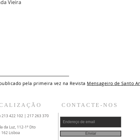
da Vieira
 publicado pela primeira vez na Revista
Mensageiro de Santo A
CALIZAÇÃO
CONTACTE-NOS
) 213 422 102 | 217 263 370
da da Luz, 112-1º Dto
- 162 Lisboa
Enviar