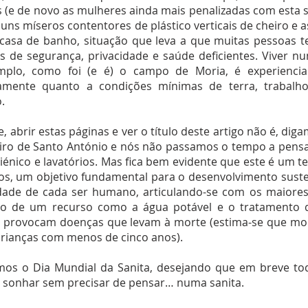
(e de novo as mulheres ainda mais penalizadas com esta s
 uns míseros contentores de plástico verticais de cheiro e
asa de banho, situação que leva a que muitas pessoas 
s de segurança, privacidade e saúde deficientes. Viver n
mplo, como foi (e é) o campo de Moria, é experiencia
mente quanto a condições mínimas de terra, trabalho
.
, abrir estas páginas e ver o título deste artigo não é, dig
ro de Santo António e nós não passamos o tempo a pensa
giénico e lavatórios. Mas fica bem evidente que este é um t
os, um objetivo fundamental para o desenvolvimento suste
dade de cada ser humano, articulando-se com os maiores 
ão de um recurso como a água potável e o tratamento 
, provocam doenças que levam à morte (estima-se que mo
crianças com menos de cinco anos).
mos o Dia Mundial da Sanita, desejando que em breve 
e sonhar sem precisar de pensar… numa sanita.