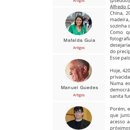
(pseudo)
Artigos
Alfredo 
China, 2
madeira,
sozinha o
Como qu
fotograf
Mafalda Guia
desejarí
Artigos
do precip
Esse país
Hoje, 42
privacid
Numa esc
Manuel Guedes
democrát
Artigos
sanita f
Porém, e
que junt
acesso a
próximos