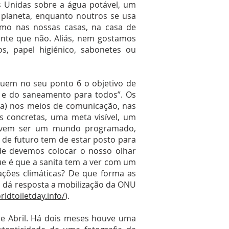
Unidas sobre a água potável, um
 planeta, enquanto noutros se usa
smo nas nossas casas, na casa de
ente que não. Aliás, nem gostamos
s, papel higiénico, sabonetes ou
luem no seu ponto 6 o objetivo de
el e do saneamento para todos”. Os
a) nos meios de comunicação, nas
s concretas, uma meta visível, um
evem ser um mundo programado,
 de futuro tem de estar posto para
nde devemos colocar o nosso olhar
e é que a sanita tem a ver com um
ações climáticas? De que forma as
s dá resposta a mobilização da ONU
ldtoiletday.info/
).
e Abril. Há dois meses houve uma