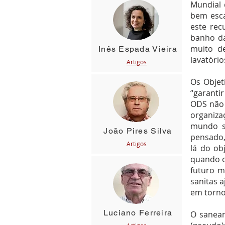
Mundial 
bem esca
este rec
banho da
muito de
Inês Espada Vieira
lavatóri
Artigos
Os Objet
“garanti
ODS não 
organiza
mundo s
João Pires Silva
pensado,
Artigos
lá do ob
quando o
futuro m
sanitas 
em torno
Luciano Ferreira
O saneam