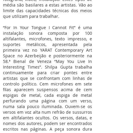
média são basilares a estas artistas. Vão ao
limite das capacidades técnicas dos meios
que utilizam para trabalhar.
“For In Your Tongue I Cannot Fit” é uma
instalação sonora composta por 100
altifalantes, microfones, texto impresso, e
suportes metálicos, apresentada pela
primeira vez no YARAT Contemporary Art
Space no Azerbeijão e posteriormente na
58.ª Bienal de Veneza “May You Live In
Interesting Times”. Shilpa Gupta trabalha
continuamente para criar pontes entre
artistas que se confrontam com linhas de
controlo político. Cem microfones em sete
filas aparecem suspensos acima de cem
espigas de metal, cada espiga de metal
perfurando uma página com um verso,
numa sala pouco iluminada. Ouvem-se os
versos em voz alta num refrão de sussurros
em altifalantes ocultos. Os versos, datas, e
nomes dos autores, podem ser encontrados
escritos nas páginas. A peça sonora dura