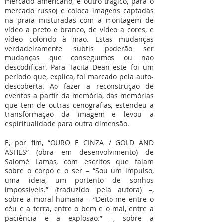
mercado americano, e outro trágico, para o
mercado russo) e coloca imagens captadas
na praia misturadas com a montagem de
vídeo a preto e branco, de vídeo a cores, e
vídeo colorido à mão. Estas mudanças
verdadeiramente subtis poderão ser
mudanças que conseguimos ou não
descodificar. Para Tacita Dean este foi um
período que, explica, foi marcado pela auto-
descoberta. Ao fazer a reconstrução de
eventos a partir da memória, das memórias
que tem de outras cenografias, estendeu a
transformação da imagem e levou a
espiritualidade para outra dimensão.
E, por fim, “OURO E CINZA / GOLD AND
ASHES” (obra em desenvolvimento) de
Salomé Lamas, com escritos que falam
sobre o corpo e o ser – “Sou um impulso,
uma ideia, um portento de sonhos
impossíveis.” (traduzido pela autora) –,
sobre a moral humana – “Deito-me entre o
céu e a terra, entre o bem e o mal, entre a
paciência e a explosão.” –, sobre a