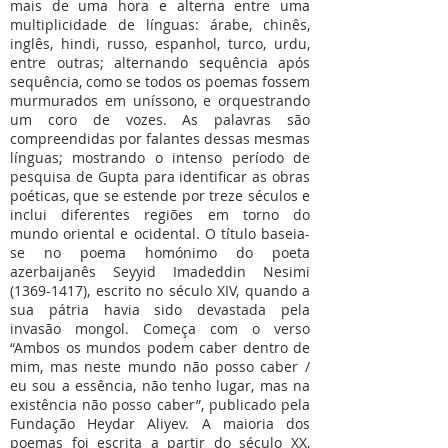
mais de uma hora e alterna entre uma
multiplicidade de línguas: árabe, chinês,
inglês, hindi, russo, espanhol, turco, urdu,
entre outras; alternando sequência após
sequência, como se todos os poemas fossem
murmurados em uníssono, e orquestrando
um coro de vozes. As palavras são
compreendidas por falantes dessas mesmas
línguas; mostrando o intenso período de
pesquisa de Gupta para identificar as obras
poéticas, que se estende por treze séculos e
inclui diferentes regiões em torno do
mundo oriental e ocidental. O título baseia-
se no poema homónimo do poeta
azerbaijanês Seyyid Imadeddin Nesimi
(1369-1417)
, escrito no século XIV, quando a
sua pátria havia sido devastada pela
invasão mongol. Começa com o verso
“Ambos os mundos podem caber dentro de
mim, mas neste mundo não posso caber /
eu sou a essência, não tenho lugar, mas na
existência não posso caber”, publicado pela
Fundação Heydar Aliyev. A maioria dos
poemas foi escrita a partir do século XX,