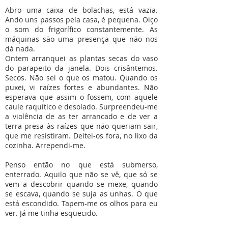
Abro uma caixa de bolachas, está vazia.
Ando uns passos pela casa, é pequena. Oiço
o som do frigorífico constantemente. As
máquinas são uma presença que não nos
dá nada.
Ontem arranquei as plantas secas do vaso
do parapeito da janela. Dois crisântemos.
Secos. Não sei o que os matou. Quando os
puxei, vi raízes fortes e abundantes. Não
esperava que assim o fossem, com aquele
caule raquítico e desolado. Surpreendeu-me
a violência de as ter arrancado e de ver a
terra presa às raízes que não queriam sair,
que me resistiram. Deitei-os fora, no lixo da
cozinha. Arrependi-me.
Penso então no que está submerso,
enterrado. Aquilo que não se vê, que só se
vem a descobrir quando se mexe, quando
se escava, quando se suja as unhas. O que
está escondido. Tapem-me os olhos para eu
ver. Já me tinha esquecido.