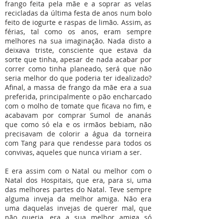
frango feita pela mãe e a soprar as velas
recicladas da última festa de anos num bolo
feito de iogurte e raspas de limão. Assim, as
férias, tal como os anos, eram sempre
melhores na sua imaginação. Nada disto a
deixava triste, consciente que estava da
sorte que tinha, apesar de nada acabar por
correr como tinha planeado, será que não
seria melhor do que poderia ter idealizado?
Afinal, a massa de frango da mãe era a sua
preferida, principalmente o pão encharcado
com o molho de tomate que ficava no fim, e
acabavam por comprar Sumol de ananás
que como só ela e os irmãos bebiam, não
precisavam de colorir a água da torneira
com Tang para que rendesse para todos os
convivas, aqueles que nunca viriam a ser.
E era assim com o Natal ou melhor com o
Natal dos Hospitais, que era, para si, uma
das melhores partes do Natal. Teve sempre
alguma inveja da melhor amiga. Não era
uma daquelas invejas de querer mal, que
não queria, era a sua melhor amiga só