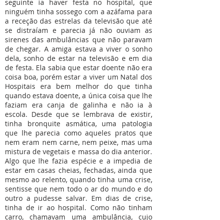
seguinte ia haver festa no hospital, que
ninguém tinha sossego com a azáfama para
a receção das estrelas da televisão que até
se distraíam e parecia já não ouviam as
sirenes das ambulâncias que não paravam
de chegar. A amiga estava a viver o sonho
dela, sonho de estar na televisão e em dia
de festa. Ela sabia que estar doente não era
coisa boa, porém estar a viver um Natal dos
Hospitais era bem melhor do que tinha
quando estava doente, a única coisa que lhe
faziam era canja de galinha e não ia à
escola. Desde que se lembrava de existir,
tinha bronquite asmática, uma patologia
que lhe parecia como aqueles pratos que
nem eram nem carne, nem peixe, mas uma
mistura de vegetais e massa do dia anterior.
Algo que lhe fazia espécie e a impedia de
estar em casas cheias, fechadas, ainda que
mesmo ao relento, quando tinha uma crise,
sentisse que nem todo o ar do mundo e do
outro a pudesse salvar. Em dias de crise,
tinha de ir ao hospital. Como não tinham
carro, chamavam uma ambulância, cujo