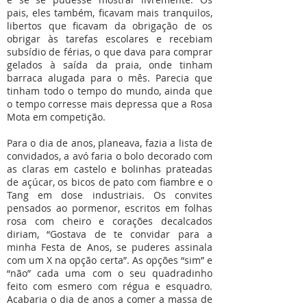
pais, eles também, ficavam mais tranquilos,
libertos que ficavam da obrigação de os
obrigar às tarefas escolares e recebiam
subsídio de férias, o que dava para comprar
gelados à saída da praia, onde tinham
barraca alugada para o mês. Parecia que
tinham todo o tempo do mundo, ainda que
o tempo corresse mais depressa que a Rosa
Mota em competição.
Para o dia de anos, planeava, fazia a lista de
convidados, a avó faria o bolo decorado com
as claras em castelo e bolinhas prateadas
de açúcar, os bicos de pato com fiambre e o
Tang em dose industriais. Os convites
pensados ao pormenor, escritos em folhas
rosa com cheiro e corações decalcados
diriam, “Gostava de te convidar para a
minha Festa de Anos, se puderes assinala
com um X na opção certa”. As opções “sim” e
“não” cada uma com o seu quadradinho
feito com esmero com régua e esquadro.
Acabaria o dia de anos a comer a massa de