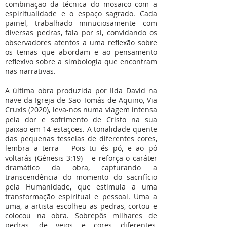
combinação da técnica do mosaico com a
espiritualidade e o espaço sagrado. Cada
painel, trabalhado minuciosamente com
diversas pedras, fala por si, convidando os
observadores atentos a uma reflexão sobre
os temas que abordam e ao pensamento
reflexivo sobre a simbologia que encontram
nas narrativas.
A última obra produzida por Ilda David na
nave da Igreja de São Tomás de Aquino, Via
Cruxis (2020), leva-nos numa viagem intensa
pela dor e sofrimento de Cristo na sua
paixão em 14 estações. A tonalidade quente
das pequenas tesselas de diferentes cores,
lembra a terra – Pois tu és pó, e ao pó
voltarás (Génesis 3:19) – e reforça o caráter
dramático da obra, capturando a
transcendência do momento do sacrifício
pela Humanidade, que estimula a uma
transformação espiritual e pessoal. Uma a
uma, a artista escolheu as pedras, cortou e
colocou na obra. Sobrepôs milhares de
pedras, de veios e cores diferentes,