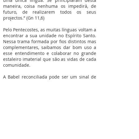
uma única língua. Se principiaram desta
maneira, coisa nenhuma os impedirá, de
futuro, de realizarem todos os seus
projectos.” (Gn 11,6)
Pelo Pentecostes, as muitas línguas voltam a
encontrar a sua unidade no Espírito Santo.
Nessa trama formada por fios distintos mas
complementares, saibamos dar bom uso a
esse entendimento e colaborar no grande
estaleiro imaterial que são as vidas de cada
comunidade.
A Babel reconciliada pode ser um sinal de
que, pelo Pentecostes, somos convidados a
novas construções, sempre atentos à
responsabilidade que essa participação e
relação implica.