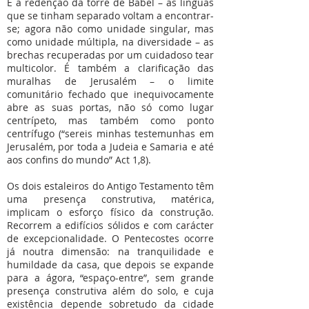
É a redenção da torre de Babel – as línguas
que se tinham separado voltam a encontrar-
se; agora não como unidade singular, mas
como unidade múltipla, na diversidade – as
brechas recuperadas por um cuidadoso tear
multicolor. É também a clarificação das
muralhas de Jerusalém – o limite
comunitário fechado que inequivocamente
abre as suas portas, não só como lugar
centrípeto, mas também como ponto
centrífugo (“sereis minhas testemunhas em
Jerusalém, por toda a Judeia e Samaria e até
aos confins do mundo” Act 1,8).
Os dois estaleiros do Antigo Testamento têm
uma presença construtiva, matérica,
implicam o esforço físico da construção.
Recorrem a edifícios sólidos e com carácter
de excepcionalidade. O Pentecostes ocorre
já noutra dimensão: na tranquilidade e
humildade da casa, que depois se expande
para a ágora, “espaço-entre”, sem grande
presença construtiva além do solo, e cuja
existência depende sobretudo da cidade