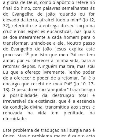
à glória de Deus, como o apóstolo refere no
final do hino, com palavras semelhantes às
do Evangelho de João “quando eu for
elevado da terra, atrairei tudo a mim” (Jo 12,
32), referindo-se à entrega do seu corpo na
cruz e nas espécies eucarísticas, nas quais
se doa inteiramente a cada homem para o
transformar, unindo-se a ele. Noutro passo
do Evangelho de João, Jesus explica este
processo: “É por isto que meu Pai me tem
amor: por Eu oferecer a minha vida, para a
retomar depois. Ninguém ma tira, mas sou
Eu que a ofereço livremente. Tenho poder
de a oferecer e poder de a retomar. Tal é o
encargo que recebi de meu Pai” (Jo 10, 17-
18). O peso do verbo “aniquilar” traz consigo
a possibilidade da destruição total e
irreversível da existência, que é a essência
da condição divina, transmitida aos seres e
renovada na vida em plenitude, na
eternidade.
Este problema de tradução na liturgia não é
único. Mas o problema maior é que o acto