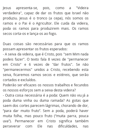
Jesus apresenta-se, pois, como a "Videira
verdadeira", capaz de dar os frutos que Israel não
produziu. Jesus é o tronco (a cepa), nós somos os
ramos e o Pai é o Agricultor. Ele cuida da videira,
poda os ramos para produzirem mais. Os ramos
secos corta-os e lança-os ao fogo.
Duas coisas são necessárias para que os ramos
possam apresentar os frutos esperados:
- A seiva da videira, que é Cristo, pois "sem Mim nada
podeis fazer". O texto fala 8 vezes de "permanecer
em Cristo" e 6 vezes de "dar frutos". Se não
"permanecermos" unidos a Cristo, recebendo esta
seiva, ficaremos ramos secos e estéreis, que serão
cortados e excluídos.
Poderão ser eficazes os nossos trabalhos e fecundos
os nossos esforços sem a seiva desta videira?
- Outra coisa necessária é a poda: Quem não viu já a
poda duma vinha ou duma ramada? As gotas que
saem dos cortes parecem lágrimas, chorando de dor,
“para dar muito fruto”. Sem a poda, poderá haver
muita folha, mas pouco fruto (“muita parra, pouca
uva”). Permanecer em Cristo significa também
perseverar com Ele nas dificuldades, nas