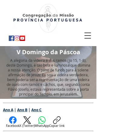
V Domingo da Páscoa
A alegoria da videira e dos ramos (Jo 15, 1-8),
deste Domingo, é tão bela e luminosa que domina
a nossa atenção. O pano de fundo para a solene
afirmação de Jesus: Eu sou a videira verdadeira,
bem poderia ser a representação de uma videira
de ouro com ramos e cachos, que, segundo conta
Flávio Josefo, estava representada sobre a porta
principal do Templo, em Jerusalém.
Ano A
|
Ano B
|
Ano C
Facebook
X (Twitter)
WhatsApp
Copiar link