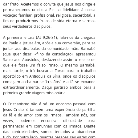
dar fruto. Aceitemos o convite que Jesus nos dirige e
permaneçamos unidos a Ele na fidelidade à nossa
vocação familiar, profissional, religiosa, sacerdotal, a
fim de produzirmos frutos de vida eterna e sermos
seus verdadeiros discípulos.
A primeira leitura (At 9,26-31), fala-nos da chegada
de Paulo a Jerusalém, após a sua conversão, para se
juntar aos discípulos da comunidade mãe. Barnabé
(que quer dizer: «filho da consolação), apresentou
Saulo aos Apóstolos, desfazendo assim o receio de
que ele fosse um falso irmão. O mesmo Barnabé,
mais tarde, o irá buscar a Tarso para o trabalho
apostólico em Antioquia da Síria, onde os discípulos
começam a chamar-se “cristãos” e a fé se expande
extraordinariamente. Daqui partirão ambos para a
primeira grande viagem missionária.
O Cristianismo não é só um encontro pessoal com
Jesus Cristo, é também uma experiência de partilha
da fé e do amor com os irmãos. Também nós, por
vezes, podemos encontrar dificuldade para
permanecer em comunhão com os irmãos. Diante
das contrariedades, somos tentados a abandonar
tudo. Por outro lado, quantas pessoas são vistas com