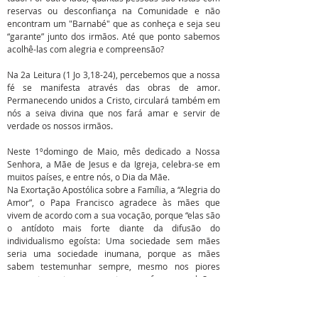
reservas ou desconfiança na Comunidade e não
encontram um "Barnabé" que as conheça e seja seu
“garante” junto dos irmãos. Até que ponto sabemos
acolhê-las com alegria e compreensão?
Na 2a Leitura (1 Jo 3,18-24), percebemos que a nossa
fé se manifesta através das obras de amor.
Permanecendo unidos a Cristo, circulará também em
nós a seiva divina que nos fará amar e servir de
verdade os nossos irmãos.
Neste 1ºdomingo de Maio, mês dedicado a Nossa
Senhora, a Mãe de Jesus e da Igreja, celebra-se em
muitos países, e entre nós, o Dia da Mãe.
Na Exortação Apostólica sobre a Família, a “Alegria do
Amor”, o Papa Francisco agradece às mães que
vivem de acordo com a sua vocação, porque “elas são
o antídoto mais forte diante da difusão do
individualismo egoísta: Uma sociedade sem mães
seria uma sociedade inumana, porque as mães
sabem testemunhar sempre, mesmo nos piores
momentos, a ternura, a entrega, a força moral. Sem
as mães, não somente não haveria novos fiéis, mas a
fé perderia boa parte do seu calor simples e
profundo.”