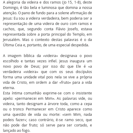
A alegoria da videira e dos ramos (Jo 15, 1-8), deste
Domingo, é tão bela e luminosa que domina a nossa
atenção. O pano de fundo para a solene afirmação de
Jesus: Eu sou a videira verdadeira, bem poderia ser a
representação de uma videira de ouro com ramos e
cachos, que, segundo conta Flávio Josefo, estava
representada sobre a porta principal do Templo, em
Jerusalém. Mas o contexto destas palavras é o da
Última Ceia e, portanto, de uma especial despedida.
A imagem bíblica da «videira» designava o povo
escolhido e tantas vezes infiel. Jesus inaugura um
novo povo de Deus; por isso diz que Ele é «a
verdadeira «videira» que com os seus discípulos
forma uma unidade vital pois nela se vive a própria
vida de Cristo, em ordem a dar «fruto» para a vida
eterna.
Esta íntima comunhão exprime-se com o insistente
apelo: «permanecei em Mim». As palavras vide, ou
videira, tanto designam a árvore toda, como a cepa
ou o tronco Permanecer em Cristo aparece como
uma questão de vida ou morte: «sem Mim, nada
podeis fazer»; caso contrário, é-se ramo seco, que
não pode dar fruto; só serve para ser cortado, e
lançado ao fogo.