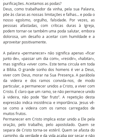
purificações. Aceitamos as podas?
Deus, como trabalhador da vinha, pela sua Palavra,
põe às claras as nossas limitações e falhas… e poda o
nosso egoísmo, orgulho, falsidade. Por vezes, as
pessoas afastadas, com críticas duras à Igreja,
podem tornar-se também uma poda salutar, embora
dolorosa, um desafio a aceitar com humildade e a
aproveitar positivamente.
A palavra «permanecer» não significa apenas «ficar
junto de», «passar um dia com», «residir», «habitar»,
mas significa «viver com». Este tema circula em toda
a Bíblia. O grande sonho dos homens é ver a Deus,
viver com Deus, morar na Sua Presença. A parábola
da videira e dos ramos convida-nos, de modo
particular, a permanecer unidos a Cristo, a viver com
Cristo. É claro que um ramo, se não permanece unido
à videira, não pode “dar fruto”. A repetição desta
expressão indica insistência e importância. Jesus vê-
se como a videira com os ramos carregados de
muitos frutos.
Permanecer em Cristo implica estar unido a Ele pela
oração, pelo trabalho, pelo apostolado. Quem se
separa de Cristo torna-se estéril. Quem se afasta do
caminho, da verdade e da vida acaba por secar e não