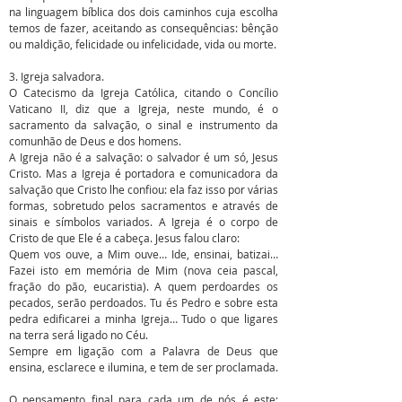
na linguagem bíblica dos dois caminhos cuja escolha
temos de fazer, aceitando as consequências: bênção
ou maldição, felicidade ou infelicidade, vida ou morte.
3. Igreja salvadora.
O Catecismo da Igreja Católica, citando o Concílio
Vaticano II, diz que a Igreja, neste mundo, é o
sacramento da salvação, o sinal e instrumento da
comunhão de Deus e dos homens.
A Igreja não é a salvação: o salvador é um só, Jesus
Cristo. Mas a Igreja é portadora e comunicadora da
salvação que Cristo lhe confiou: ela faz isso por várias
formas, sobretudo pelos sacramentos e através de
sinais e símbolos variados. A Igreja é o corpo de
Cristo de que Ele é a cabeça. Jesus falou claro:
Quem vos ouve, a Mim ouve… Ide, ensinai, batizai…
Fazei isto em memória de Mim (nova ceia pascal,
fração do pão, eucaristia). A quem perdoardes os
pecados, serão perdoados. Tu és Pedro e sobre esta
pedra edificarei a minha Igreja… Tudo o que ligares
na terra será ligado no Céu.
Sempre em ligação com a Palavra de Deus que
ensina, esclarece e ilumina, e tem de ser proclamada.
O pensamento final para cada um de nós é este: