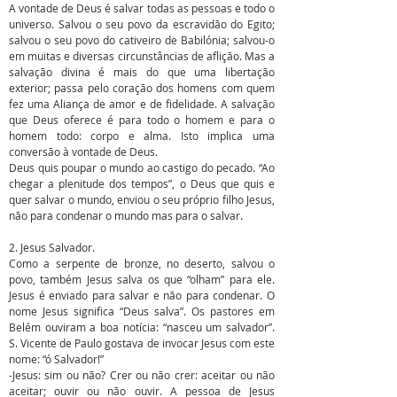
A vontade de Deus é salvar todas as pessoas e todo o
universo. Salvou o seu povo da escravidão do Egito;
salvou o seu povo do cativeiro de Babilónia; salvou-o
em muitas e diversas circunstâncias de aflição. Mas a
salvação divina é mais do que uma libertação
exterior; passa pelo coração dos homens com quem
fez uma Aliança de amor e de fidelidade. A salvação
que Deus oferece é para todo o homem e para o
homem todo: corpo e alma. Isto implica uma
conversão à vontade de Deus.
Deus quis poupar o mundo ao castigo do pecado. “Ao
chegar a plenitude dos tempos”, o Deus que quis e
quer salvar o mundo, enviou o seu próprio filho Jesus,
não para condenar o mundo mas para o salvar.
2. Jesus Salvador.
Como a serpente de bronze, no deserto, salvou o
povo, também Jesus salva os que “olham” para ele.
Jesus é enviado para salvar e não para condenar. O
nome Jesus significa “Deus salva”. Os pastores em
Belém ouviram a boa notícia: “nasceu um salvador”.
S. Vicente de Paulo gostava de invocar Jesus com este
nome: “ó Salvador!”
-Jesus: sim ou não? Crer ou não crer: aceitar ou não
aceitar; ouvir ou não ouvir. A pessoa de Jesus