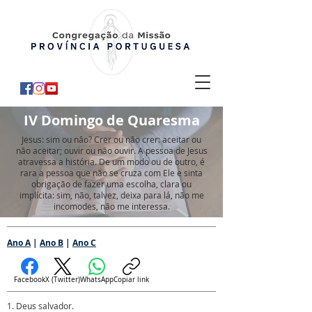
IV Domingo de Quaresma
Jesus: sim ou não? Crer ou não crer: aceitar ou
não aceitar; ouvir ou não ouvir. A pessoa de Jesus
atravessa a história. De um modo ou de outro, é
rara a pessoa que não se cruza com Ele e sinta
obrigação de fazer uma escolha, clara ou
implícita: sim, não, talvez, deixa para lá, não me
incomodes, não me interessa.
Ano A
|
Ano B
|
Ano C
Facebook
X (Twitter)
WhatsApp
Copiar link
1. Deus salvador.