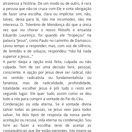
atravessa a história. De um modo ou de outro, é rara
a pessoa que não se cruza com Ele e sinta obrigação
de fazer uma escolha, clara ou implícita: sim, não,
talvez, deixa para lá, não me incomodes, não me
interessa. D. Tolentino de Mendonça diz que a única
vez que viu chorar o nosso filósofo e ensaísta
Eduardo Lourenço, foi quando ele “tropeçou” na
palavra “Jesus”, como Paulo no caminho de Damasco.
Levou tempo a responder; mas, com voz de silêncio,
de lentidão e de soluços, respondeu: “não há nada
superior a Jesus…”
A partir daqui a opção está feita, culpada ou não
culpada. Tem de ser uma decisão livre, pessoal,
consciente. A opção por Jesus deve ser radical, não
no sentido radicalista ou fundamentalista ou
fanatista, mas de radicalidade, profundidade,
totalidade: escolher Jesus é pôr tudo o resto em
segundo lugar. Ele quer tudo, assim como se deu
todo a nós para cumprir a vontade do Pai do Céu.
Condenação ou vida eterna. Se é vontade divina
salvar todas as pessoas, se Jesus veio para todos
salvar, há dois tipos de resposta da nossa parte:
aceitação ou recusa, vida eterna ou condenação. Sou
livre ao fazer a escolha: terei de aceitar as
consequências que lhe estão inerentes. Isto insere-se