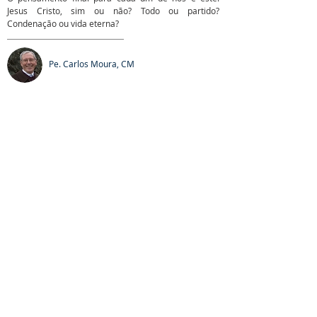
Jesus Cristo, sim ou não? Todo ou partido?
Condenação ou vida eterna?
Pe. Carlos Moura, CM
SOBRE NÓS
S. Vicente de Paulo, o santo da Caridade, é o
fundador da Congregação da Missão. Presentes em
todo o mundo, estamos em Portugal desde 1717.
Talvez nos conheça como Padres Vicentinos,
Lazaristas ou Padres da Missão.
LOCALIZAÇÃO
(+351)
213 422 102
|
217 263 370
Estrada da Luz, 112-1º Dto
1600 - 162
Lisboa
comunicacaoppcm@gmail.com