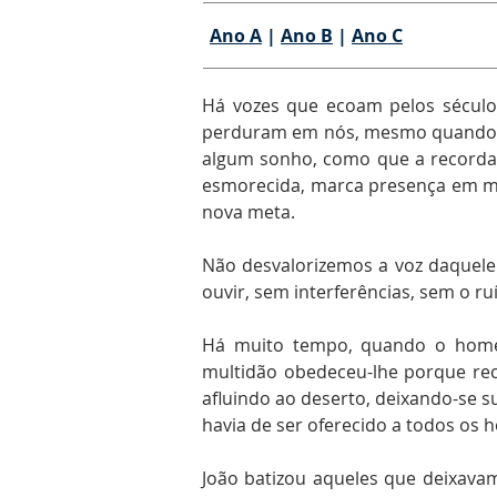
Ano A
|
Ano B
|
Ano C
Há vozes que ecoam pelos século
perduram em nós, mesmo quando a m
algum sonho, como que a recorda
esmorecida, marca presença em mo
nova meta.
Não desvalorizemos a voz daquele
ouvir, sem interferências, sem o r
Há muito tempo, quando o homem
multidão obedeceu-lhe porque rec
afluindo ao deserto, deixando-se s
havia de ser oferecido a todos os 
João batizou aqueles que deixava