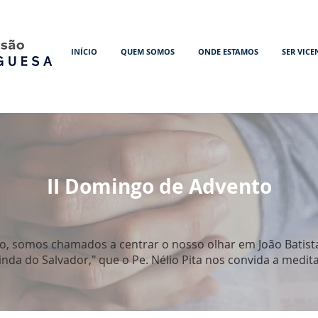
INÍCIO
QUEM SOMOS
ONDE ESTAMOS
SER VICE
II Domingo de Advento
 somos chamados a centrar o nosso olhar em João Batista.
inda do Salvador," que o Pe. Nélio Pita nos convida a medita