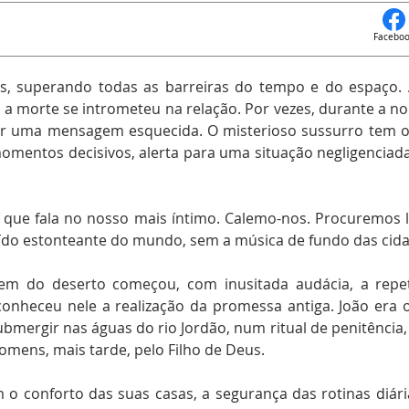
Facebo
s, superando todas as barreiras do tempo e do espaço
orte se intrometeu na relação. Por vezes, durante a noi
r uma mensagem esquecida. O misterioso sussurro tem o
mentos decisivos, alerta para uma situação negligenciad
 que fala no nosso mais íntimo. Calemo-nos. Procuremos
uído estonteante do mundo, sem a música de fundo das cidad
 do deserto começou, com inusitada audácia, a repetir
onheceu nele a realização da promessa antiga. João era 
ubmergir nas águas do rio Jordão, num ritual de penitência
homens, mais tarde, pelo Filho de Deus.
m o conforto das suas casas, a segurança das rotinas diá