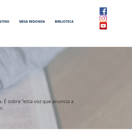
NTINO
MESA REDONDA
BIBLIOTECA
 É sobre "esta voz que anuncia a
r.