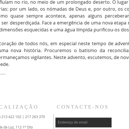
nfluíam no rio, no meio de um prolongado deserto. O lugar
ias: por um lado, os nómadas de Deus e, por outro, os co
 como quase sempre acontece, apenas alguns perceber
 ser desperdiçada. Face a emergência de uma nova etapa n
 dimensões esquecidas e uma água límpida purificou-os dos
 coração de todos nós, em especial neste tempo de adven
uma nova história. Procuremos o batismo da reconcilia
ermaneçamos vigilantes. Neste advento, escutemos, de novo,
pede.
CALIZAÇÃO
CONTACTE-NOS
) 213 422 102 | 217 263 370
da da Luz, 112-1º Dto