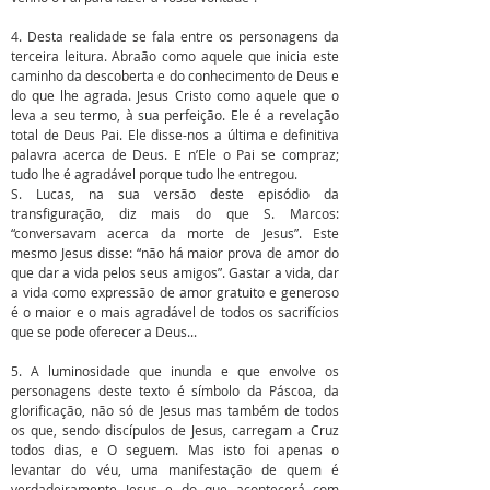
4. Desta realidade se fala entre os personagens da
terceira leitura. Abraão como aquele que inicia este
caminho da descoberta e do conhecimento de Deus e
do que lhe agrada. Jesus Cristo como aquele que o
leva a seu termo, à sua perfeição. Ele é a revelação
total de Deus Pai. Ele disse-nos a última e definitiva
palavra acerca de Deus. E n’Ele o Pai se compraz;
tudo lhe é agradável porque tudo lhe entregou.
S. Lucas, na sua versão deste episódio da
transfiguração, diz mais do que S. Marcos:
“conversavam acerca da morte de Jesus”. Este
mesmo Jesus disse: “não há maior prova de amor do
que dar a vida pelos seus amigos”. Gastar a vida, dar
a vida como expressão de amor gratuito e generoso
é o maior e o mais agradável de todos os sacrifícios
que se pode oferecer a Deus...
5. A luminosidade que inunda e que envolve os
personagens deste texto é símbolo da Páscoa, da
glorificação, não só de Jesus mas também de todos
os que, sendo discípulos de Jesus, carregam a Cruz
todos dias, e O seguem. Mas isto foi apenas o
levantar do véu, uma manifestação de quem é
verdadeiramente Jesus e do que acontecerá com