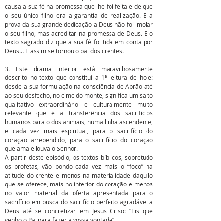
causa a sua fé na promessa que lhe foi feita e de que
o seu único filho era a garantia de realização. E a
prova da sua grande dedicação a Deus não foi imolar
o seu filho, mas acreditar na promessa de Deus. E o
texto sagrado diz que a sua fé foi tida em conta por
Deus… E assim se tornou o pai dos crentes.
3. Este drama interior está maravilhosamente
descrito no texto que constitui a 1ª leitura de hoje:
desde a sua formulação na consciência de Abrão até
ao seu desfecho, no cimo do monte, significa um salto
qualitativo extraordinário e culturalmente muito
relevante que é a transferência dos sacrifícios
humanos para o dos animais, numa linha ascendente,
e cada vez mais espiritual, para o sacrifício do
coração arrependido, para o sacrifício do coração
que ama e louva o Senhor.
A partir deste episódio, os textos bíblicos, sobretudo
os profetas, vão pondo cada vez mais o “foco” na
atitude do crente e menos na materialidade daquilo
que se oferece, mais no interior do coração e menos
no valor material da oferta apresentada para o
sacrifício em busca do sacrifício perfeito agradável a
Deus até se concretizar em Jesus Criso: “Eis que
venho o Pai para fazer a vossa vontade”.