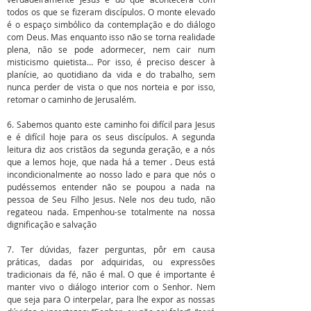
todos os que se fizeram discípulos. O monte elevado
é o espaço simbólico da contemplação e do diálogo
com Deus. Mas enquanto isso não se torna realidade
plena, não se pode adormecer, nem cair num
misticismo quietista… Por isso, é preciso descer à
planície, ao quotidiano da vida e do trabalho, sem
nunca perder de vista o que nos norteia e por isso,
retomar o caminho de Jerusalém.
6. Sabemos quanto este caminho foi difícil para Jesus
e é difícil hoje para os seus discípulos. A segunda
leitura diz aos cristãos da segunda geração, e a nós
que a lemos hoje, que nada há a temer . Deus está
incondicionalmente ao nosso lado e para que nós o
pudéssemos entender não se poupou a nada na
pessoa de Seu Filho Jesus. Nele nos deu tudo, não
regateou nada. Empenhou-se totalmente na nossa
dignificação e salvação
7. Ter dúvidas, fazer perguntas, pôr em causa
práticas, dadas por adquiridas, ou expressões
tradicionais da fé, não é mal. O que é importante é
manter vivo o diálogo interior com o Senhor. Nem
que seja para O interpelar, para lhe expor as nossas