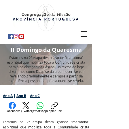
II Domingo da Quaresma
Estamos na 2ª etapa desta grande “maratona”
espiritual que mobiliza toda a Comunidade cristã
para a celebração da Páscoa. Os textos de hoje
dizem-nos como Deus se dá a conhecer, se vai
revelando gradualmente e sempre a partir da
experiência pessoal daquele a quem se revela.
Ano A
|
Ano B
|
Ano C
Facebook
X (Twitter)
WhatsApp
Copiar link
Estamos na 2ª etapa desta grande “maratona”
espiritual que mobiliza toda a Comunidade cristã