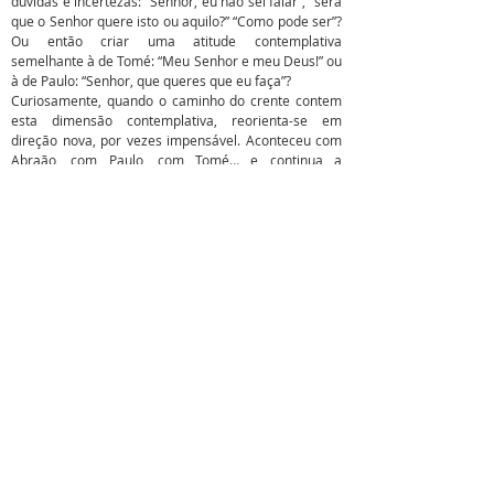
dúvidas e incertezas: “Senhor, eu não sei falar”, “será
que o Senhor quere isto ou aquilo?” “Como pode ser”?
Ou então criar uma atitude contemplativa
semelhante à de Tomé: “Meu Senhor e meu Deus!” ou
à de Paulo: “Senhor, que queres que eu faça”?
Curiosamente, quando o caminho do crente contem
esta dimensão contemplativa, reorienta-se em
direção nova, por vezes impensável. Aconteceu com
Abraão, com Paulo, com Tomé… e continua a
acontecer hoje!
Pe. José Alves, CM
SOBRE NÓS
S. Vicente de Paulo, o santo da Caridade, é o
fundador da Congregação da Missão. Presentes em
todo o mundo, estamos em Portugal desde 1717.
Talvez nos conheça como Padres Vicentinos,
Lazaristas ou Padres da Missão.