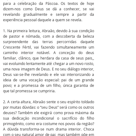
para a celebração da Páscoa. Os textos de hoje
dizem-nos como Deus se dá a conhecer, se vai
revelando gradualmente e sempre a partir da
experiência pessoal daquele a quem se revela.
1. Na primeira leitura, Abraão, devido à sua condição
de pastor e nómada, com a descoberta da beleza
surpreendente das terras percorridas daquele
Crescente Fértil, vai fazendo simultaneamente um
caminho interior notável. A conceção do deus
familiar, clânico, que herdara da casa de seus pais,,
vai evoluindo lentamente até chegar a um novo rosto,
uma nova imagem de Deus. E no seu diálogo interior,
Deus vai-se-lhe revelando e ele vai interiorizando a
ideia de uma vocação especial: pai de um grande
povo; e a promessa de um filho, única garantia de
que tal promessa se cumpriria.
2. A certa altura, Abraão sente o seu espírito toldado
por muitas dúvidas: o “seu Deus” será como os outros
deuses? Também ele exigirá como prova máxima da
sua dedicação incondicional o sacrifício do filho
primogénito, como era costume nos povos da região?
A dúvida transforma-se num drama interior. Choca
com o seu natural amor de pai, mas também põe em