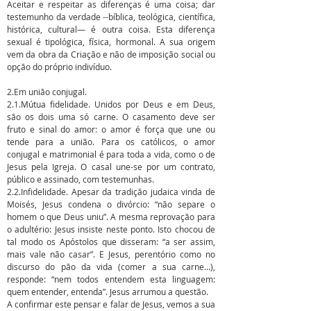
Aceitar e respeitar as diferenças é uma coisa; dar
testemunho da verdade --bíblica, teológica, científica,
histórica, cultural— é outra coisa. Esta diferença
sexual é tipológica, física, hormonal. A sua origem
vem da obra da Criação e não de imposição social ou
opção do próprio indivíduo.
2.Em união conjugal.
2.1.Mútua fidelidade. Unidos por Deus e em Deus,
são os dois uma só carne. O casamento deve ser
fruto e sinal do amor: o amor é força que une ou
tende para a união. Para os católicos, o amor
conjugal e matrimonial é para toda a vida, como o de
Jesus pela Igreja. O casal une-se por um contrato,
público e assinado, com testemunhas.
2.2.Infidelidade. Apesar da tradição judaica vinda de
Moisés, Jesus condena o divórcio: “não separe o
homem o que Deus uniu”. A mesma reprovação para
o adultério: Jesus insiste neste ponto. Isto chocou de
tal modo os Apóstolos que disseram: “a ser assim,
mais vale não casar”. E Jesus, perentório como no
discurso do pão da vida (comer a sua carne…),
responde: “nem todos entendem esta linguagem:
quem entender, entenda”. Jesus arrumou a questão.
A confirmar este pensar e falar de Jesus, vemos a sua