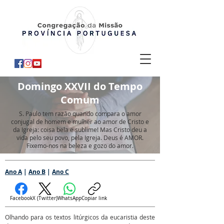
Domingo XXVII do Tempo
Comum
S. Paulo tem razão quando compara o amor
conjugal de homem e mulher ao amor de Cristo e
da Igreja: coisa bela e sublime! Mas Cristo deu a
vida pelo seu povo, pela Igreja. Deus é AMOR.
Fixemo-nos na beleza e gozo do amor.
Ano A
|
Ano B
|
Ano C
Facebook
X (Twitter)
WhatsApp
Copiar link
Olhando para os textos litúrgicos da eucaristia deste