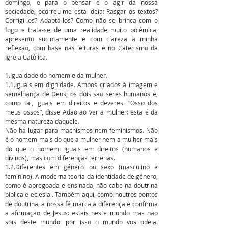
domingo, e para o pensar e o agir da nossa
sociedade, ocorreu-me esta ideia: Rasgar os textos?
Corrigi-los? Adaptá-los? Como não se brinca com o
fogo e trata-se de uma realidade muito polémica,
apresento sucintamente e com clareza a minha
reflexão, com base nas leituras e no Catecismo da
Igreja Católica.
1.Igualdade do homem e da mulher.
1.1.Iguais em dignidade. Ambos criados à imagem e
semelhança de Deus; os dois são seres humanos e,
como tal, iguais em direitos e deveres. “Osso dos
meus ossos”, disse Adão ao ver a mulher: esta é da
mesma natureza daquele.
Não há lugar para machismos nem feminismos. Não
é o homem mais do que a mulher nem a mulher mais
do que o homem: iguais em direitos (humanos e
divinos), mas com diferenças terrenas.
1.2.Diferentes em género ou sexo (masculino e
feminino). A moderna teoria da identidade de género,
como é apregoada e ensinada, não cabe na doutrina
bíblica e eclesial. Também aqui, como noutros pontos
de doutrina, a nossa fé marca a diferença e confirma
a afirmação de Jesus: estais neste mundo mas não
sois deste mundo: por isso o mundo vos odeia.