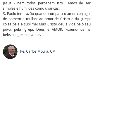
Jesus - nem todos percebem isto. Temos de ser
simples e humildes como crianças.
S. Paulo tem razão quando compara o amor conjugal
de homem e mulher ao amor de Cristo e da Igreja:
coisa bela e sublime! Mas Cristo deu a vida pelo seu
povo, pela Igreja. Deus é AMOR. Fixemo-nos na
beleza e gozo do amor.
Pe. Carlos Moura, CM
SOBRE NÓS
S. Vicente de Paulo, o santo da Caridade, é o
fundador da Congregação da Missão. Presentes em
todo o mundo, estamos em Portugal desde 1717.
Talvez nos conheça como Padres Vicentinos,
Lazaristas ou Padres da Missão.
LOCALIZAÇÃO
(+351)
213 422 102
|
217 263 370