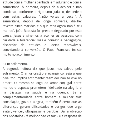
atitude com a mulher apanhada em adultério e com a
samaritana. À primeira, depois de a acolher e não
condenar, conforme o rigorismo judaico, despede-a
com estas palavras: “…não voltes a pecar”. À
samaritana, depois de longa conversa, diz-lhe:
“tiveste cinco maridos e o que tens agora não é teu
marido”. João Baptista foi preso e degolado por esta
causa. Jesus ensina-nos a acolher as pessoas, com
caridade e tolerância; mas é honesto e pedagógico,
discordar de atitudes e ideias reprováveis,
convidando à conversão. O Papa Francisco insiste
muito no acolhimento.
3.Em sofrimento.
A segunda leitura diz que Jesus nos salvou pelo
sofrimento. O amor cristão e evangélico, seja a que
nível for, implica sofrimento: “sem dor não se vive no
amor”. O mesmo se diga do amor conjugal entre
marido e esposa: prometem fidelidade na alegria e
na tristeza, na saúde e na doença. Se a
complementaridade entre homem e mulher traz
consolação, gozo e alegria, também é certo que as
diferenças geram dificuldades e perigos que urge
evitar, vencer, ultrapassar e perdoar. Daí a objeção
dos Apóstolos - “é melhor não casar” - e a resposta de