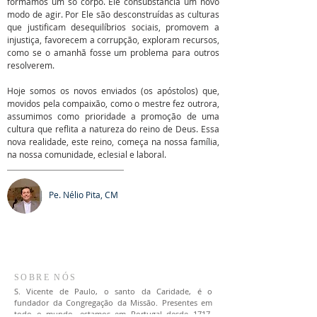
formamos um só corpo. Ele consubstancia um novo
modo de agir. Por Ele são desconstruídas as culturas
que justificam desequilíbrios sociais, promovem a
injustiça, favorecem a corrupção, exploram recursos,
como se o amanhã fosse um problema para outros
resolverem.
Hoje somos os novos enviados (os apóstolos) que,
movidos pela compaixão, como o mestre fez outrora,
assumimos como prioridade a promoção de uma
cultura que reflita a natureza do reino de Deus. Essa
nova realidade, este reino, começa na nossa família,
na nossa comunidade, eclesial e laboral.
Pe. Nélio Pita, CM
SOBRE NÓS
S. Vicente de Paulo, o santo da Caridade, é o
fundador da Congregação da Missão. Presentes em
todo o mundo, estamos em Portugal desde 1717.