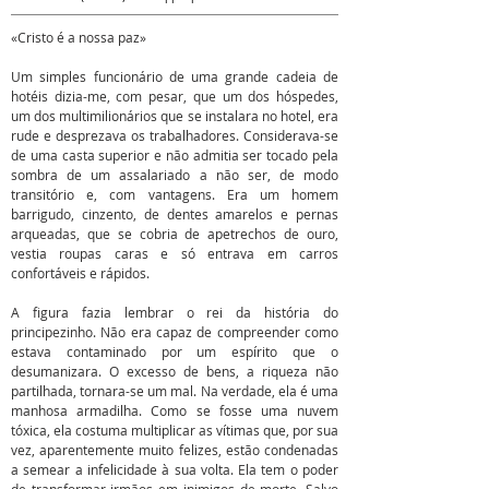
«Cristo é a nossa paz»
Um simples funcionário de uma grande cadeia de
hotéis dizia-me, com pesar, que um dos hóspedes,
um dos multimilionários que se instalara no hotel, era
rude e desprezava os trabalhadores. Considerava-se
de uma casta superior e não admitia ser tocado pela
sombra de um assalariado a não ser, de modo
transitório e, com vantagens. Era um homem
barrigudo, cinzento, de dentes amarelos e pernas
arqueadas, que se cobria de apetrechos de ouro,
vestia roupas caras e só entrava em carros
confortáveis e rápidos.
A figura fazia lembrar o rei da história do
principezinho. Não era capaz de compreender como
estava contaminado por um espírito que o
desumanizara. O excesso de bens, a riqueza não
partilhada, tornara-se um mal. Na verdade, ela é uma
manhosa armadilha. Como se fosse uma nuvem
tóxica, ela costuma multiplicar as vítimas que, por sua
vez, aparentemente muito felizes, estão condenadas
a semear a infelicidade à sua volta. Ela tem o poder