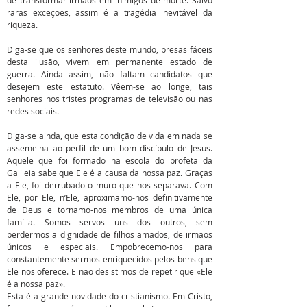
de transformar irmãos em inimigos de morte. Salvo
raras exceções, assim é a tragédia inevitável da
riqueza.
Diga-se que os senhores deste mundo, presas fáceis
desta ilusão, vivem em permanente estado de
guerra. Ainda assim, não faltam candidatos que
desejem este estatuto. Vêem-se ao longe, tais
senhores nos tristes programas de televisão ou nas
redes sociais.
Diga-se ainda, que esta condição de vida em nada se
assemelha ao perfil de um bom discípulo de Jesus.
Aquele que foi formado na escola do profeta da
Galileia sabe que Ele é a causa da nossa paz. Graças
a Ele, foi derrubado o muro que nos separava. Com
Ele, por Ele, n’Ele, aproximamo-nos definitivamente
de Deus e tornamo-nos membros de uma única
família. Somos servos uns dos outros, sem
perdermos a dignidade de filhos amados, de irmãos
únicos e especiais. Empobrecemo-nos para
constantemente sermos enriquecidos pelos bens que
Ele nos oferece. E não desistimos de repetir que «Ele
é a nossa paz».
Esta é a grande novidade do cristianismo. Em Cristo,