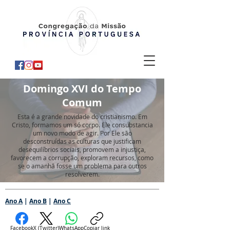
Domingo XVI do Tempo
Comum
Esta é a grande novidade do cristianismo. Em
Cristo, formamos um só corpo. Ele consubstancia
um novo modo de agir. Por Ele são
desconstruídas as culturas que justificam
desequilíbrios sociais, promovem a injustiça,
favorecem a corrupção, exploram recursos, como
se o amanhã fosse um problema para outros
resolverem.
Ano A
|
Ano B
|
Ano C
Facebook
X (Twitter)
WhatsApp
Copiar link