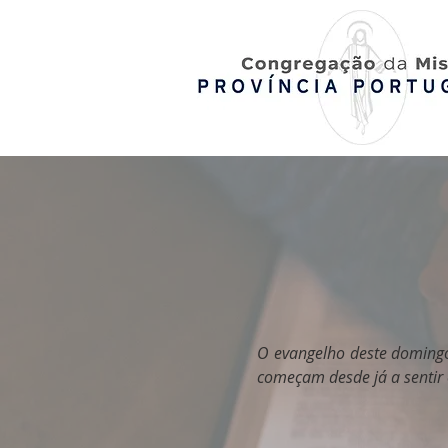
O evangelho deste domingo 
começam desde já a sentir 