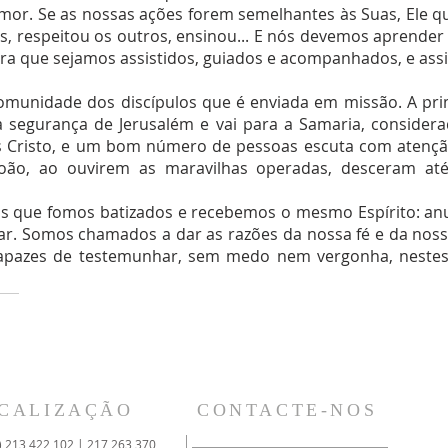
r. Se as nossas ações forem semelhantes às Suas, Ele que
, respeitou os outros, ensinou... E nós devemos aprender c
para que sejamos assistidos, guiados e acompanhados, e as
munidade dos discípulos que é enviada em missão. A prime
 segurança de Jerusalém e vai para a Samaria, considerad
sus Cristo, e um bom número de pessoas escuta com atenção
João, ao ouvirem as maravilhas operadas, desceram at
s que fomos batizados e recebemos o mesmo Espírito: anu
tar. Somos chamados a dar as razões da nossa fé e da nos
 capazes de testemunhar, sem medo nem vergonha, nest
CALIZAÇÃO
CONTACTE-NOS
) 213 422 102 | 217 263 370