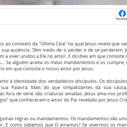
Facebo
 ao contexto da "Última Ceia" na qual Jesus revela que va
a sua ausência. Têm medo de o perder e de se perderem. J
m a viver unidos a Ele no amor. E diz-lhes em que consist
 Se alguém aceita os meus mandamentos e os cumpre, e
 Eis em que consiste o nosso amor por Jesus.
anto à identidade dos verdadeiros discípulos. Os discípul
ua Palavra. Mais do que simpatizantes da sua causa,
 fora de série são criaturas amadas. Jesus ama-nos pro
gos” que conheceram o amor do Pai revelado por Jesus Cris
 algumas regras ou mandamentos. Os mandamentos são uma
or. E como sabemos que O amamos? Se vivermos os ma