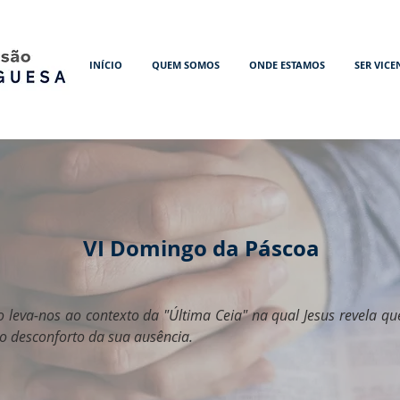
INÍCIO
QUEM SOMOS
ONDE ESTAMOS
SER VICE
VI Domingo da Páscoa
leva-nos ao contexto da "Última Ceia" na qual Jesus revela que
o desconforto da sua ausência.