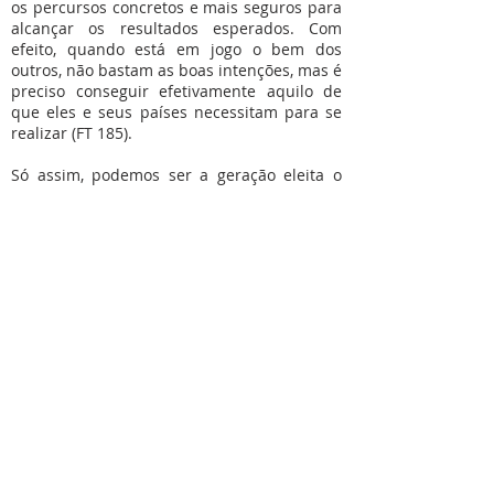
os percursos concretos e mais seguros para
alcançar os resultados esperados. Com
efeito, quando está em jogo o bem dos
outros, não bastam as boas intenções, mas é
preciso conseguir efetivamente aquilo de
que eles e seus países necessitam para se
realizar (FT 185).
Só assim, podemos ser a geração eleita o
sacerdócio real, porque temos Cristo como
caminho, verdade, vida e unido a Ele, todo o
cristão, se torna pedra viva do templo do
Senhor, porque anuncia as maravilhas do
amor de Deus.
Deste modo ecoa com mais força no nosso
coração as palavras de São Vicente de Paulo
“Amemos a Deus meus irmãos, amemos a
Deus, com o suor do nosso rosto e com
esforço dos nossos braços”.
“Deus é amor e quer que a ele se vá por
amor!”
(S. Vicente de Paulo)