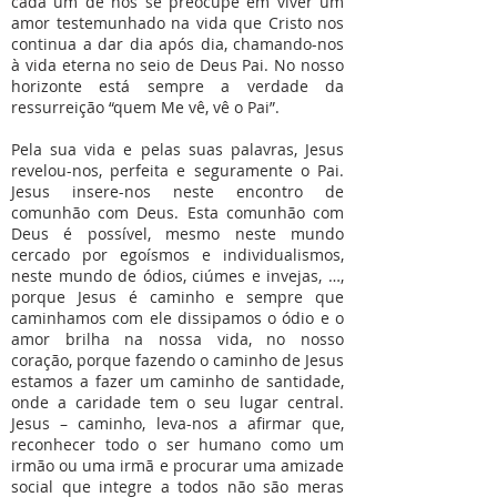
cada um de nós se preocupe em viver um
amor testemunhado na vida que Cristo nos
continua a dar dia após dia, chamando-nos
à vida eterna no seio de Deus Pai. No nosso
horizonte está sempre a verdade da
ressurreição “quem Me vê, vê o Pai”.
Pela sua vida e pelas suas palavras, Jesus
revelou-nos, perfeita e seguramente o Pai.
Jesus insere-nos neste encontro de
comunhão com Deus. Esta comunhão com
Deus é possível, mesmo neste mundo
cercado por egoísmos e individualismos,
neste mundo de ódios, ciúmes e invejas, …,
porque Jesus é caminho e sempre que
caminhamos com ele dissipamos o ódio e o
amor brilha na nossa vida, no nosso
coração, porque fazendo o caminho de Jesus
estamos a fazer um caminho de santidade,
onde a caridade tem o seu lugar central.
Jesus – caminho, leva-nos a afirmar que,
reconhecer todo o ser humano como um
irmão ou uma irmã e procurar uma amizade
social que integre a todos não são meras