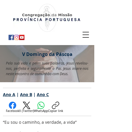
V Domingo da Páscoa
Pela sua vida e pelas suas palavras, Jesus revelou-
nos, perfeita e seguramente o Pai. Jesus insere-nos
neste encontro de comunhão com Deus.
Ano A
|
Ano B
|
Ano C
Facebook
X (Twitter)
WhatsApp
Copiar link
“Eu sou o caminho, a verdade, a vida”