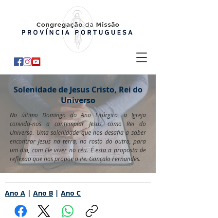
Solenidade de Jesus Cristo, Rei do
Universo
No último Domingo do Ano Litúrgico, a Igreja
convida-nos a contemplar Jesus, como Rei do
Universo. Uma solenidade que nos desafia a saber
encontrar Jesus na terra, no rosto do outro, para
um dia, com Ele viver no céu. É esta a proposta de
reflexão que nos propõe o Pe. Gonçalo Fernandes.
Ano A
|
Ano B
|
Ano C