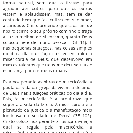
forma natural, sem que o fizesse para
agradar aos outros, para que os outros
vissem e aplaudissem, mas, sem se dar
conta do bem que faz, cultiva em si o amor,
a caridade. Cristo pretende que cada um de
nós “discirna o seu próprio caminho e traga
à luz o melhor de si mesmo, quanto Deus
colocou nele de muito pessoal” (GE 11). É
nas pequenas situações, nas coisas simples
do dia-a-dia que faço crescer em mim a
misericórdia de Deus, que desenvolvo em
mim os talentos que Deus me deu, sou luz e
esperança para os meus irmãos.
Estamos perante as obras de misericórdia, a
pauta da vida da Igreja, da vivência do amor
de Deus nas situações práticas do dia-a-dia.
Pois, “a misericórdia é a arquitrave que
suporta a vida da Igreja. A misericórdia é a
plenitude da justiça e a manifestação mais
luminosa da verdade de Deus” (GE 105).
Cristo coloca-nos perante a justiça divina, a
qual se regula pela misericórdia, a
misericórdia que uso para com o outro é a