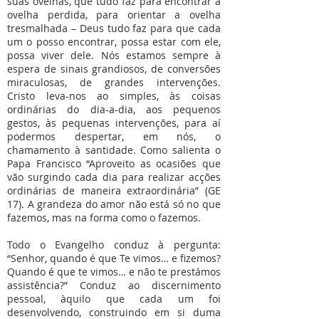
suas ovelhas, que tudo faz para encontrar a
ovelha perdida, para orientar a ovelha
tresmalhada – Deus tudo faz para que cada
um o posso encontrar, possa estar com ele,
possa viver dele. Nós estamos sempre à
espera de sinais grandiosos, de conversões
miraculosas, de grandes intervenções.
Cristo leva-nos ao simples, às coisas
ordinárias do dia-a-dia, aos pequenos
gestos, às pequenas intervenções, para aí
podermos despertar, em nós, o
chamamento à santidade. Como salienta o
Papa Francisco “Aproveito as ocasiões que
vão surgindo cada dia para realizar acções
ordinárias de maneira extraordinária” (GE
17). A grandeza do amor não está só no que
fazemos, mas na forma como o fazemos.
Todo o Evangelho conduz à pergunta:
“Senhor, quando é que Te vimos… e fizemos?
Quando é que te vimos… e não te prestámos
assistência?” Conduz ao discernimento
pessoal, àquilo que cada um foi
desenvolvendo, construindo em si duma