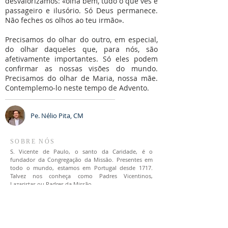
desvalorizamos: «olha bem, tudo o que vês é
passageiro e ilusório. Só Deus permanece.
Não feches os olhos ao teu irmão».
Precisamos do olhar do outro, em especial,
do olhar daqueles que, para nós, são
afetivamente importantes. Só eles podem
confirmar as nossas visões do mundo.
Precisamos do olhar de Maria, nossa mãe.
Contemplemo-lo neste tempo de Advento.
Pe. Nélio Pita, CM
SOBRE NÓS
S. Vicente de Paulo, o santo da Caridade, é o
fundador da Congregação da Missão. Presentes em
todo o mundo, estamos em Portugal desde 1717.
Talvez nos conheça como Padres Vicentinos,
Lazaristas ou Padres da Missão.
LOCALIZAÇÃO
(+351)
213 422 102
|
217 263 370