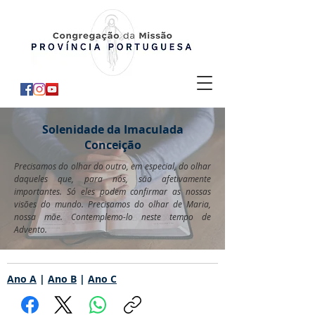
Solenidade da Imaculada
Conceição
Precisamos do olhar do outro, em especial, do olhar
daqueles que, para nós, são afetivamente
importantes. Só eles podem confirmar as nossas
visões do mundo. Precisamos do olhar de Maria,
nossa mãe. Contemplemo-lo neste tempo de
Advento.
Ano A
|
Ano B
|
Ano C