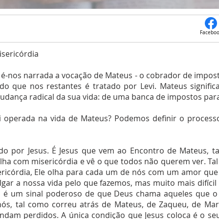
Facebo
sericórdia
nos narrada a vocação de Mateus - o cobrador de imposto
o que nos restantes é tratado por Levi. Mateus signifi
udança radical da sua vida: de uma banca de impostos para
i operada na vida de Mateus? Podemos definir o process
o por Jesus. É Jesus que vem ao Encontro de Mateus, t
olha com misericórdia e vê o que todos não querem ver. Ta
ricórdia, Ele olha para cada um de nós com um amor que 
ulgar a nossa vida pelo que fazemos, mas muito mais difícil
é um sinal poderoso de que Deus chama aqueles que o 
nós, tal como correu atrás de Mateus, de Zaqueu, de Mari
dam perdidos. A única condição que Jesus coloca é o seu