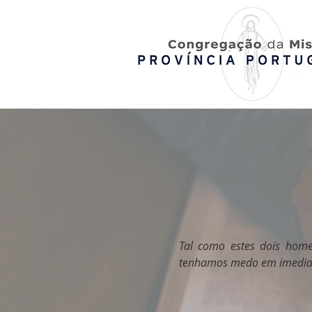
Tal como estes dois hom
tenhamos medo em imediata