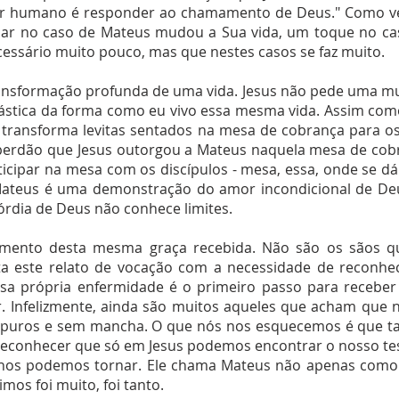
ser humano é responder ao chamamento de Deus." Como ve
olhar no caso de Mateus mudou a Sua vida, um toque no 
cessário muito pouco, mas que nestes casos se faz muito.
ansformação profunda de uma vida. Jesus não pede uma mu
stica da forma como eu vivo essa mesma vida. Assim com
ransforma levitas sentados na mesa de cobrança para os
o perdão que Jesus outorgou a Mateus naquela mesa de cobr
icipar na mesa com os discípulos - mesa, essa, onde se dá
ateus é uma demonstração do amor incondicional de Deu
órdia de Deus não conhece limites.
imento desta mesma graça recebida. Não são os sãos q
ta este relato de vocação com a necessidade de reconhe
a própria enfermidade é o primeiro passo para receber a
r. Infelizmente, ainda são muitos aqueles que acham que 
os puros e sem mancha. O que nós nos esquecemos é que ta
reconhecer que só em Jesus podemos encontrar o nosso teso
s podemos tornar. Ele chama Mateus não apenas como e
mos foi muito, foi tanto.