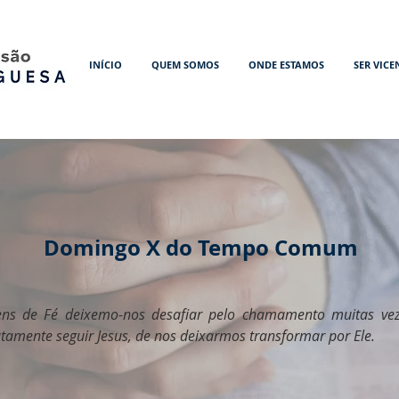
INÍCIO
QUEM SOMOS
ONDE ESTAMOS
SER VICE
Domingo X do Tempo Comum
ens de Fé deixemo-nos desafiar pelo chamamento muitas ve
mente seguir Jesus, de nos deixarmos transformar por Ele.