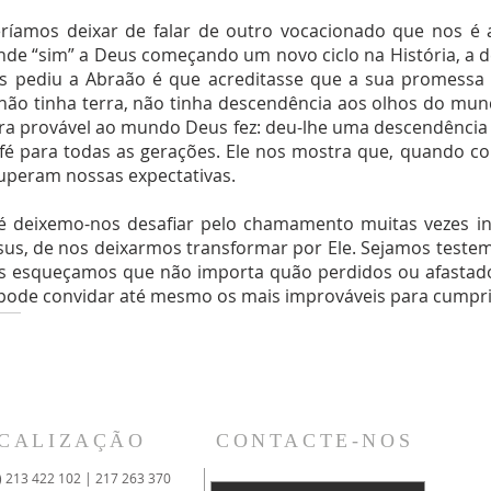
ríamos deixar de falar de outro vocacionado que nos é 
de “sim” a Deus começando um novo ciclo na História, a 
s pediu a Abraão é que acreditasse que a sua promessa se
não tinha terra, não tinha descendência aos olhos do mund
 era provável ao mundo Deus fez: deu-lhe uma descendência
 para todas as gerações. Ele nos mostra que, quando co
uperam nossas expectativas.
é deixemo-nos desafiar pelo chamamento muitas vezes 
us, de nos deixarmos transformar por Ele. Sejamos test
nos esqueçamos que não importa quão perdidos ou afastado
le pode convidar até mesmo os mais improváveis para cumpri
CALIZAÇÃO
CONTACTE-NOS
) 213 422 102 | 217 263 370