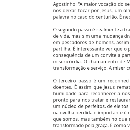
Agostinho: “A maior vocação do 
nos deixar tocar por Jesus, um 
palavra no caso do centurião. É ne
O segundo passo é realmente a tr
de vida, mas sim uma mudança drá
em pescadores de homens, assim t
partilha. É interessante ver que 
consequência de um convite a part
misericórdia. O chamamento de M
transformação e serviço. A miseric
O terceiro passo é um reconhec
doentes. É assim que Jesus rema
humildade para reconhecer a noss
pronto para nos tratar e restaura
um núcleo de perfeitos, de eleit
na ovelha perdida o importante é 
que somos, mas também no que no
transformado pela graça. E como vi