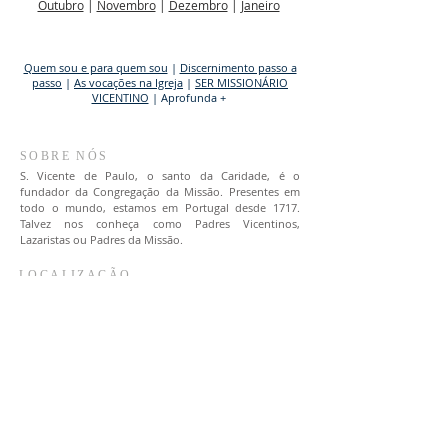
Outubro
|
Novembro
|
Dezembro
|
Janeiro
Quem sou e para quem sou
|
Discernimento passo a
passo
|
As vocações na Igreja
|
SER MISSIONÁRIO
VICENTINO
| Aprofunda +
SOBRE NÓS
S. Vicente de Paulo, o santo da Caridade, é o
fundador da Congregação da Missão. Presentes em
todo o mundo, estamos em Portugal desde 1717.
Talvez nos conheça como Padres Vicentinos,
Lazaristas ou Padres da Missão.
LOCALIZAÇÃO
(+351)
213 422 102
|
217 263 370
Estrada da Luz, 112-1º Dto
1600 - 162
Lisboa
comunicacaoppcm@gmail.com
CONTACTE-NOS