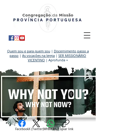
Quem sou e para quem sou
|
Discernimento passo a
passo
|
As vocações na Igreja
|
SER MISSIONÁRIO
VICENTINO
| Aprofunda +
Facebook
X (Twitter)
WhatsApp
Copiar link