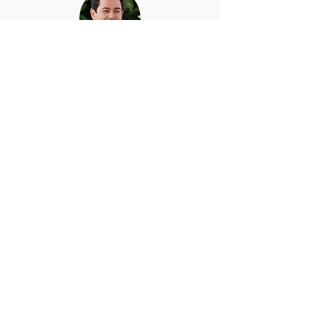
Nélio Pita
Artigos
Pedro Guimarães
Art
igos
Ricardo Cunha