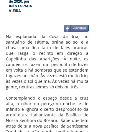
de 2020, por
INÊS ESPADA
VIEIRA
Partilhar
Na esplanada da Cova da Iria, no
santuário de Fátima, brilha ao sol e à
chuva uma fina faixa de lajes brancas
que rasga o recinto em direção à
Capelinha das Aparições. À noite, os
candeeiros fazem um pesponto de luzes
em volta e há sombras que se estendem
fugazes no chão. Às vezes está muito frio,
às vezes o sol queima. Às vezes há muita
gente, noutras somos só dois ou três.
Contemplando o espaço desde a cruz
alta, o olhar do peregrino enche-se de
infinito e ignora o certo despropósito da
arquitetura italianizante da Basílica de
Nossa Senhora do Rosário. Sabe que tem
atrás de si a nova Basílica da Santíssima
Trindade e não perde muito tempo a