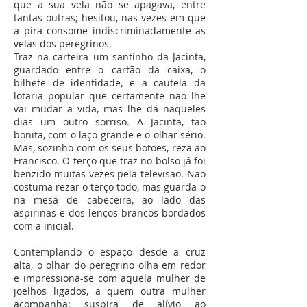
que a sua vela não se apagava, entre
tantas outras; hesitou, nas vezes em que
a pira consome indiscriminadamente as
velas dos peregrinos.
Traz na carteira um santinho da Jacinta,
guardado entre o cartão da caixa, o
bilhete de identidade, e a cautela da
lotaria popular que certamente não lhe
vai mudar a vida, mas lhe dá naqueles
dias um outro sorriso. A Jacinta, tão
bonita, com o laço grande e o olhar sério.
Mas, sozinho com os seus botões, reza ao
Francisco. O terço que traz no bolso já foi
benzido muitas vezes pela televisão. Não
costuma rezar o terço todo, mas guarda-o
na mesa de cabeceira, ao lado das
aspirinas e dos lenços brancos bordados
com a inicial.
Contemplando o espaço desde a cruz
alta, o olhar do peregrino olha em redor
e impressiona-se com aquela mulher de
joelhos ligados, a quem outra mulher
acompanha; suspira de alívio ao