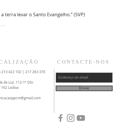
a terra levar o Santo Evangelho.” (SVP)
CALIZAÇÃO
CONTACTE-NOS
) 213 422 102 | 217 263 370
da da Luz, 112-1º Dto
- 162 Lisboa
Enviar
nicacaoppcm@gmail.com