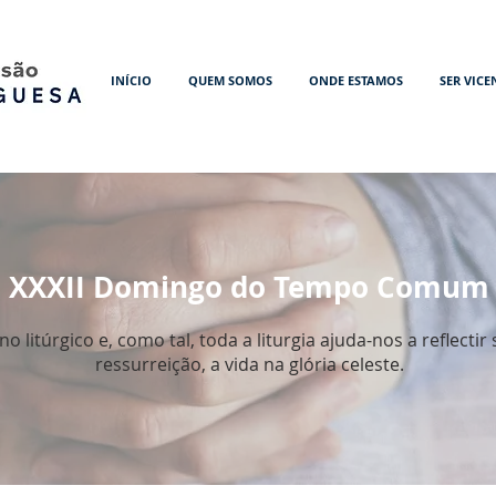
INÍCIO
QUEM SOMOS
ONDE ESTAMOS
SER VICE
XXXII Domingo do Tempo Comum
litúrgico e, como tal, toda a liturgia ajuda-nos a reflectir
ressurreição, a vida na glória celeste.