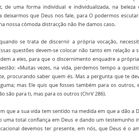
de uma forma individual e individualizada, na beleza 
ra deixarmos que Deus nos fale, para O podermos escutar
 na nossa cómoda distracção não lhe damos caso.
 quando se trata de discernir a própria vocação, neces
Essas questões devem-se colocar não tanto em relação a s
em a eles, para que o discernimento enquadre a própria v
uestão: «Muitas vezes, na vida, perdemos tempo a questi
r-te, procurando saber quem és. Mas a pergunta que te de
lguma; mas Ele quis que fosses também para os outros, e
ão são para ti, mas para os outros (ChrV 286).
ntem que a sua vida tem sentido na medida em que a dão a
o uma total confiança em Deus e dando um testemunho irr
cacional devemos ter presente, em nós, que Deus é o am