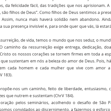
 da felicidade fácil, das tradições que nos aprisionam. 
 são filhos de Deus”. Como filhos de Deus sentimos a pr
z. Assim, nunca mais haverá solidão nem abandono. Ain
ua presença invisível e, para onde quer que vás, lá estará 
surreição, de vida, temos o mundo que nos seduz, o mundo
. O caminho da ressurreição exige entrega, dedicação, do
Cristo os nossos corações se tornem firmes em toda a esp
s que sustentam em nós a beleza do amor de Deus. Pois, há
, em cada homem e cada mulher que vive com amor a s
V 183).
ropõe-nos um caminho, feito de liberdade, entusiasmo, cr
zes que nutrem e sustentam (ChrV 184).
oração pelos seminários, acolhendo o desafio de São 
, somos convidados ao discernimento, a fazermos o esforço