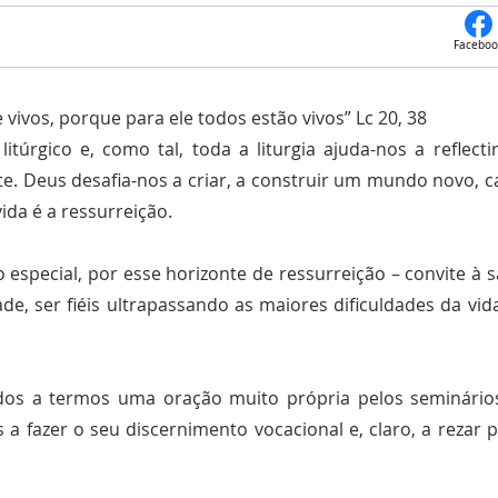
Faceboo
ivos, porque para ele todos estão vivos” Lc 20, 38
túrgico e, como tal, toda a liturgia ajuda-nos a reflect
este. Deus desafia-nos a criar, a construir um mundo novo, c
ida é a ressurreição.
XXXII Domingo do Tempo Comum
especial, por esse horizonte de ressurreição – convite à
dade, ser fiéis ultrapassando as maiores dificuldades da 
os a termos uma oração muito própria pelos seminário
 a fazer o seu discernimento vocacional e, claro, a rezar 