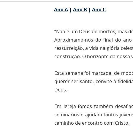
Ano A
|
Ano B
|
Ano C
“Não é um Deus de mortos, mas de v
Aproximamo-nos do final do ano li
ressurreição, a vida na glória cel
construção. O horizonte da nossa v
Esta semana foi marcada, de modo 
querer ser santo, convite à fideli
Deus.
Em Igreja fomos também desafiad
seminários e ajudam tantos jovens
caminho de encontro com Cristo.