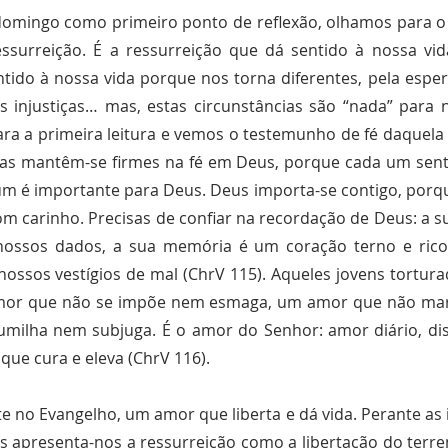
te domingo como primeiro ponto de reflexão, olhamos para o
ressurreição. É a ressurreição que dá sentido à nossa v
entido à nossa vida porque nos torna diferentes, pela es
 as injustiças… mas, estas circunstâncias são “nada” par
ara a primeira leitura e vemos o testemunho de fé daquela 
as mantêm-se firmes na fé em Deus, porque cada um sent
um é importante para Deus. Deus importa-se contigo, porqu
om carinho. Precisas de confiar na recordação de Deus: a 
nossos dados, a sua memória é um coração terno e rico
 nossos vestígios de mal (ChrV 115). Aqueles jovens tortu
or que não se impõe nem esmaga, um amor que não margin
milha nem subjuga. É o amor do Senhor: amor diário, disc
que cura e eleva (ChrV 116).
e no Evangelho, um amor que liberta e dá vida. Perante as i
us apresenta-nos a ressurreição como a libertação do ter