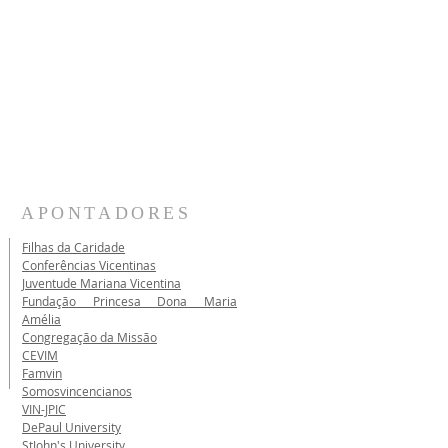
APONTADORES
Filhas da Caridade
Conferências Vicentinas
Juventude Mariana Vicentina
Fundação Princesa Dona Maria
Amélia
Congregação da Missão
CEVIM
Famvin
Somosvincencianos
VIN-JPIC
DePaul University
StJohn's University