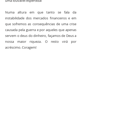
uma louvável esperteza!
Numa altura em que tanto se fala da
instabilidade dos mercados financeiros e em
que sofremos as consequências de uma crise
causada pela guerra e por aqueles que apenas
servem o deus do dinheiro, façamos de Deus a
nossa maior riqueza. O resto virá por
acréscimo. Coragem!
SOBRE NÓS
S. Vicente de Paulo, o santo da Caridade, é o
fundador da Congregação da Missão. Presentes em
todo o mundo, estamos em Portugal desde 1717.
Talvez nos conheça como Padres Vicentinos,
Lazaristas ou Padres da Missão.
LOCALIZAÇÃO
(+351)
213 422 102
|
217 263 370
Estrada da Luz, 112-1º Dto