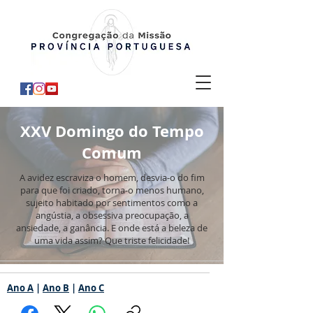
XXV Domingo do Tempo
Comum
A avidez escraviza o homem, desvia-o do fim
para que foi criado, torna-o menos humano,
sujeito habitado por sentimentos como a
angústia, a obsessiva preocupação, a
ansiedade, a ganância. E onde está a beleza de
uma vida assim? Que triste felicidade!
Ano A
|
Ano B
|
Ano C