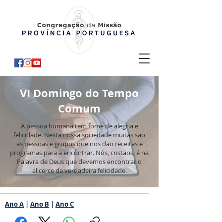
VI Domingo do Tempo
Comum
A pessoa humana tem fome de alegria e
felicidade. Nesta nossa sociedade muitas são
as pessoas e grupos que nos dão receitas e
programas para a encontrar. Nós, cristãos, é na
Palavra de Deus que devemos encontrar o
alicerce da verdadeira felicidade.
Ano A
|
Ano B
|
Ano C