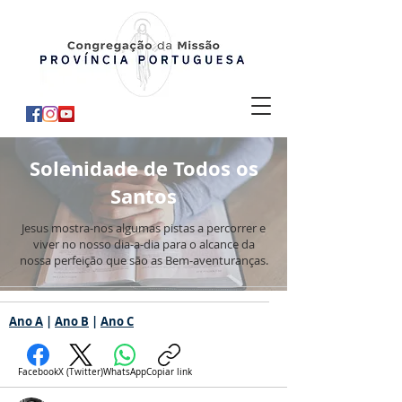
Solenidade de Todos os
Santos
Jesus mostra-nos algumas pistas a percorrer e
viver no nosso dia-a-dia para o alcance da
nossa perfeição que são as Bem-aventuranças.
Ano A
|
Ano B
|
Ano C
Facebook
X (Twitter)
WhatsApp
Copiar link