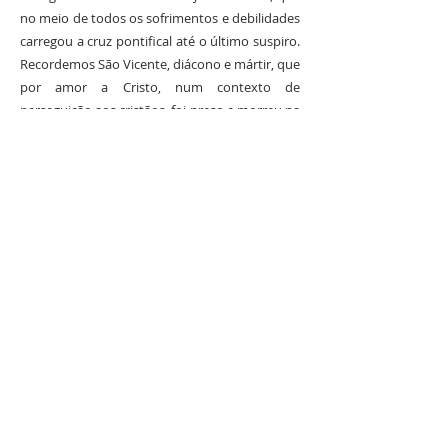
no meio de todos os sofrimentos e debilidades
carregou a cruz pontifical até o último suspiro.
Recordemos São Vicente, diácono e mártir, que
por amor a Cristo, num contexto de
perseguição aos cristãos, foi preso e morreu na
prisão por amor a Cristo. Recordemos Beato
João Fernandes que pelo amor a cristo e a
missionação foi atacado pelos piratas numa
embarcação rumo ao Brasil; e todas as
entradas dos santos e mártires que a Igreja a
presenta. Todo o nosso sofrimento por Cristo
tem um preço e prémio: a felicidade eterna.
Irmão, nascemos santos, inocentes, mas a
sociedade nos corrompe e aí iniciamos um
caminho de perfeição. Só quem luta para fazer
o bem é que será santo. Boa luta.