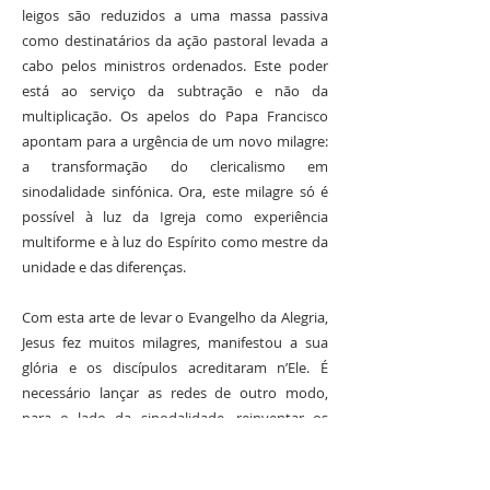
leigos são reduzidos a uma massa passiva
como destinatários da ação pastoral levada a
cabo pelos ministros ordenados. Este poder
está ao serviço da subtração e não da
multiplicação. Os apelos do Papa Francisco
apontam para a urgência de um novo milagre:
a transformação do clericalismo em
sinodalidade sinfónica. Ora, este milagre só é
possível à luz da Igreja como experiência
multiforme e à luz do Espírito como mestre da
unidade e das diferenças.
Com esta arte de levar o Evangelho da Alegria,
Jesus fez muitos milagres, manifestou a sua
glória e os discípulos acreditaram n’Ele. É
necessário lançar as redes de outro modo,
para o lado da sinodalidade, reinventar os
métodos, as expressões e o ardor: um
renovado Pentecostes que frutifique em