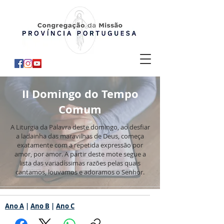
II Domingo do Tempo
Comum
A Liturgia da Palavra deste domingo, ao desfiar
a ladainha das maravilhas de Deus, começa
exatamente com a repetida expressão por
amor, por amor. A partir deste mote segue a
lista das variadíssimas razões pelas quais
cantamos, louvamos e adoramos o Senhor.
Ano A
|
Ano B
|
Ano C