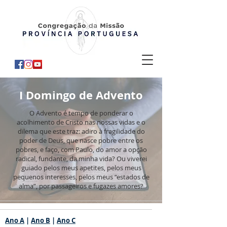
I Domingo de Advento
O Advento é tempo de ponderar o
acolhimento de Cristo nas nossas vidas e o
dilema que este traz: adiro à fragilidade do
poder de Deus, que nasce pobre entre os
pobres, e faço, com Paulo, do amor a opção
radical, fundante, da minha vida? Ou viverei
guiado pelos meus apetites, pelos meus
pequenos interesses, pelos meus “estados de
alma”, por passageiros e fugazes amores?
Ano A
|
Ano B
|
Ano C