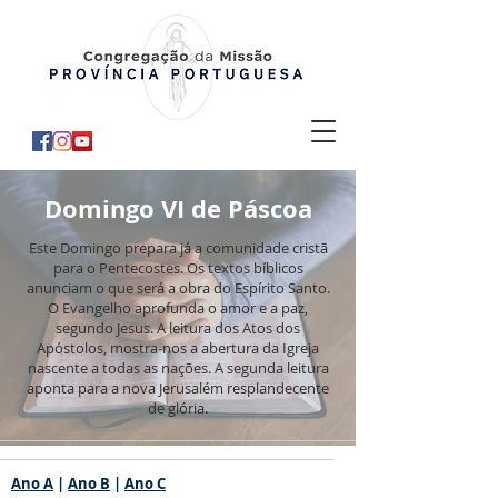
Domingo VI de Páscoa
Este Domingo prepara já a comunidade cristã
para o Pentecostes. Os textos bíblicos
anunciam o que será a obra do Espírito Santo.
O Evangelho aprofunda o amor e a paz,
segundo Jesus. A leitura dos Atos dos
Apóstolos, mostra-nos a abertura da Igreja
nascente a todas as nações. A segunda leitura
aponta para a nova Jerusalém resplandecente
de glória.
Ano A
|
Ano B
|
Ano C