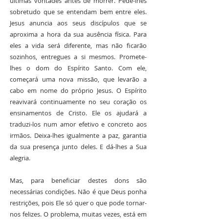
últimas vontades antes de morrer. Pede-lhes
sobretudo que se entendam bem entre eles.
Jesus anuncia aos seus discípulos que se
aproxima a hora da sua ausência física. Para
eles a vida será diferente, mas não ficarão
sozinhos, entregues a si mesmos. Promete-
lhes o dom do Espírito Santo. Com ele,
começará uma nova missão, que levarão a
cabo em nome do próprio Jesus. O Espírito
reavivará continuamente no seu coração os
ensinamentos de Cristo. Ele os ajudará a
traduzi-los num amor efetivo e concreto aos
irmãos. Deixa-lhes igualmente a paz, garantia
da sua presença junto deles. E dá-lhes a Sua
alegria.
Mas, para beneficiar destes dons são
necessárias condições. Não é que Deus ponha
restrições, pois Ele só quer o que pode tornar-
nos felizes. O problema, muitas vezes, está em