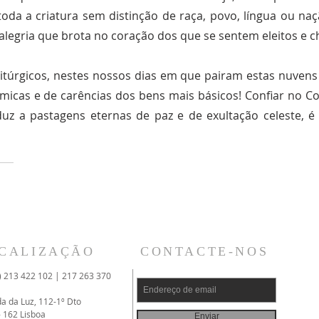
da a criatura sem distinção de raça, povo, língua ou naç
alegria que brota no coração dos que se sentem eleitos e 
 litúrgicos, nestes nossos dias em que pairam estas nuvens
icas e de carências dos bens mais básicos! Confiar no C
z a pastagens eternas de paz e de exultação celeste, é 
CALIZAÇÃO
CONTACTE-NOS
) 213 422 102 | 217 263 370
da da Luz, 112-1º Dto
- 162 Lisboa
Enviar