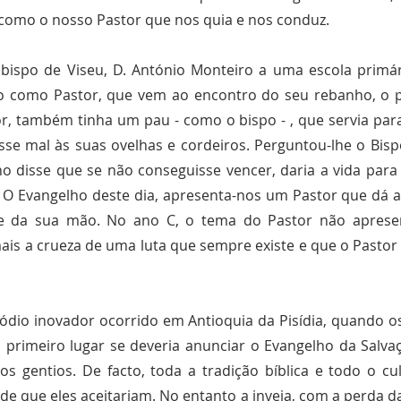
como o nosso Pastor que nos quia e nos conduz.
bispo de Viseu, D. António Monteiro a uma escola primá
spo como Pastor, que vem ao encontro do seu rebanho, o
, também tinha um pau - como o bispo - , que servia para
se mal às suas ovelhas e cordeiros. Perguntou-lhe o Bispo
 disse que se não conseguisse vencer, daria a vida para
 O Evangelho deste dia, apresenta-nos um Pastor que dá a
 da sua mão. No ano C, o tema do Pastor não apresent
s a crueza de uma luta que sempre existe e que o Pastor
isódio inovador ocorrido em Antioquia da Pisídia, quando o
 primeiro lugar se deveria anunciar o Evangelho da Salva
 os gentios. De facto, toda a tradição bíblica e todo o 
e que eles aceitariam. No entanto a inveja, com a perda d