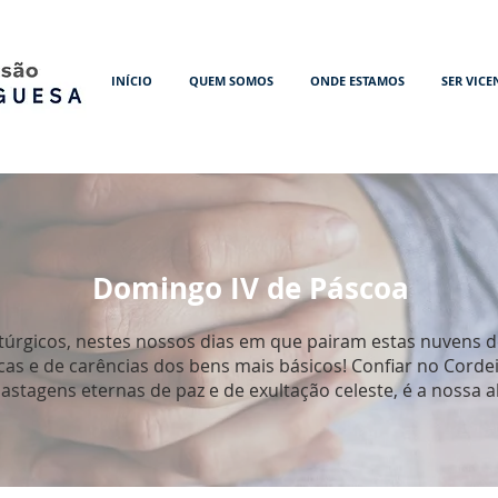
INÍCIO
QUEM SOMOS
ONDE ESTAMOS
SER VICE
Domingo IV de Páscoa
litúrgicos, nestes nossos dias em que pairam estas nuvens d
as e de carências dos bens mais básicos! Confiar no Corde
stagens eternas de paz e de exultação celeste, é a nossa al