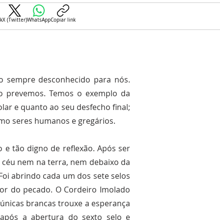
k
X (Twitter)
WhatsApp
Copiar link
ro sempre desconhecido para nós.
ão prevemos. Temos o exemplo da
lar e quanto ao seu desfecho final;
omo seres humanos e gregários.
o e tão digno de reflexão. Após ser
o céu nem na terra, nem debaixo da
 Foi abrindo cada um dos sete selos
dor do pecado. O Cordeiro Imolado
túnicas brancas trouxe a esperança
 após a abertura do sexto selo e