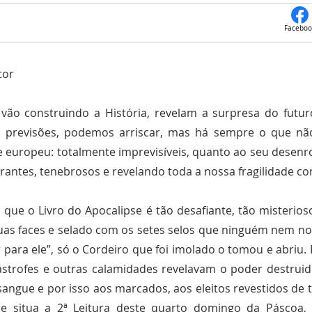
Faceboo
tor
 vão construindo a História, revelam a surpresa do futu
s previsões, podemos arriscar, mas há sempre o que n
Domingo IV de Páscoa
 europeu: totalmente imprevisíveis, quanto ao seu desenro
urantes, tenebrosos e revelando toda a nossa fragilidade c
que o Livro do Apocalipse é tão desafiante, tão misterios
duas faces e selado com os setes selos que ninguém nem n
r para ele”, só o Cordeiro que foi imolado o tomou e abriu.
ástrofes e outras calamidades revelavam o poder destrui
sangue e por isso aos marcados, aos eleitos revestidos de 
se situa a 2ª Leitura deste quarto domingo da Páscoa,