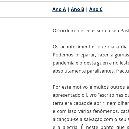
Ano A
|
Ano B
|
Ano C
O Cordeiro de Deus será o seu Pas
Os acontecimentos que dia a dia
Podemos preparar, fazer alguma
pandemia e o desta guerra no leste
absolutamente paralisantes, fract
Por este motivo e muitos outros é 
apresentado o Livro “escrito nas 
terra era capaz de abrir, nem olha
e com isso vários fenómenos, cat
alcançou-se a salvação com o seu 
e a alegria. É neste ponto que 