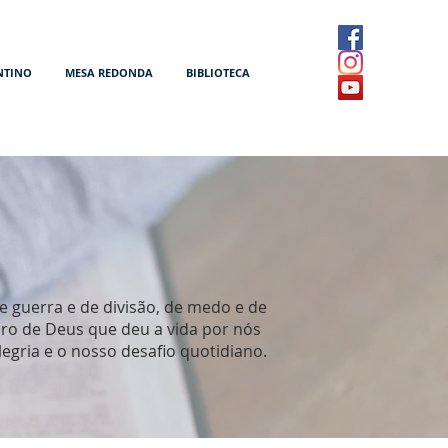
NTINO
MESA REDONDA
BIBLIOTECA
e guerra e de divisão, de medo e de
iro de Deus que deu a vida por nós
egria e o nosso desafio quotidiano.