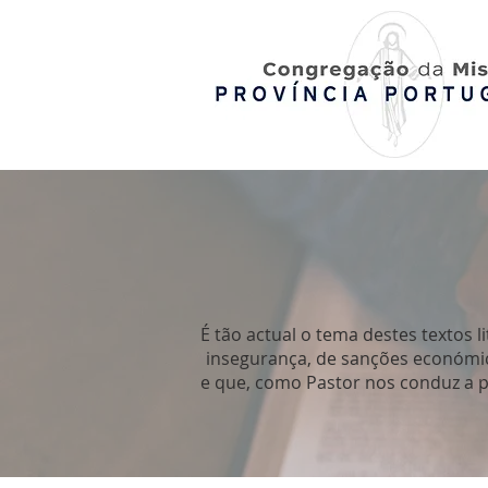
É tão actual o tema destes textos 
insegurança, de sanções económic
e que, como Pastor nos conduz a pa