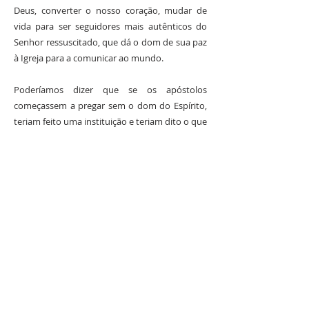
Deus, converter o nosso coração, mudar de
vida para ser seguidores mais autênticos do
Senhor ressuscitado, que dá o dom de sua paz
à Igreja para a comunicar ao mundo.
Poderíamos dizer que se os apóstolos
começassem a pregar sem o dom do Espírito,
teriam feito uma instituição e teriam dito o que
Jesus tinha anunciado e feito, mas não teriam
transmitido nem o sentido da fé nem o da vida
cristã. Teriam ficado num moralismo, num
anúncio frio do que fez o Senhor, mas faltar-
lhes-ia o calor do Espírito Santo que enche
toda a Igreja. Os discípulos são testemunhas,
mas precisam da força, da energia, do Espírito
que os empurre quando o Jesus já não estiver
fisicamente presente.
O evangelista fala-nos da alegria imensa dos