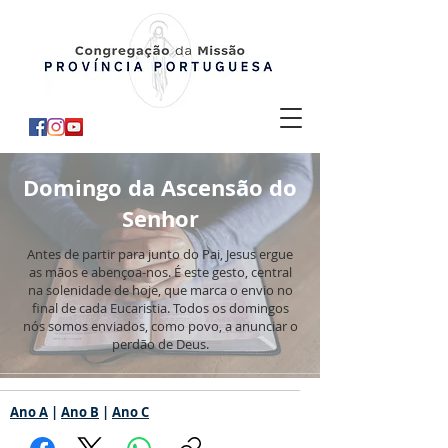
Domingo da Ascensão do
Senhor
Antes de partir para junto do Pai, Jesus ergue
as mãos e abençoa-nos. É este gesto, central
na solenidade de hoje, que marca o envio no
final de cada Eucaristia. Todos os domingos
nós somos enviados, como povo, a anunciar o
perdão de Deus.
Ano A
|
Ano B
|
Ano C