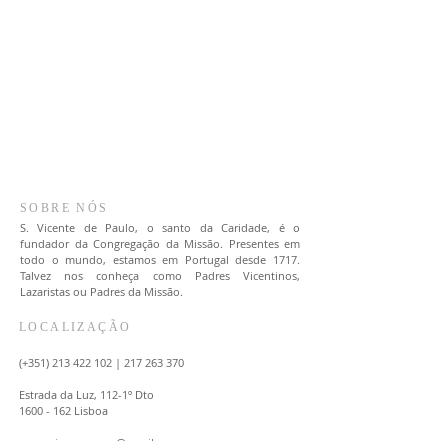
SOBRE NÓS
S. Vicente de Paulo, o santo da Caridade, é o
fundador da Congregação da Missão. Presentes em
todo o mundo, estamos em Portugal desde 1717.
Talvez nos conheça como Padres Vicentinos,
Lazaristas ou Padres da Missão.
LOCALIZAÇÃO
(+351)
213 422 102
|
217 263 370
Estrada da Luz, 112-1º Dto
1600 - 162
Lisboa
comunicacaoppcm@gmail.com