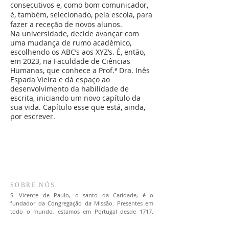
consecutivos e, como bom comunicador,
é, também, selecionado, pela escola, para
fazer a receção de novos alunos.
Na universidade, decide avançar com
uma mudança de rumo académico,
escolhendo os ABC’s aos XYZ’s. É, então,
em 2023, na Faculdade de Ciências
Humanas, que conhece a Prof.ª Dra. Inês
Espada Vieira e dá espaço ao
desenvolvimento da habilidade de
escrita, iniciando um novo capítulo da
sua vida. Capítulo esse que está, ainda,
por escrever.
SOBRE NÓS
S. Vicente de Paulo, o santo da Caridade, é o
fundador da Congregação da Missão. Presentes em
todo o mundo, estamos em Portugal desde 1717.
Talvez nos conheça como Padres Vicentinos,
Lazaristas ou Padres da Missão.