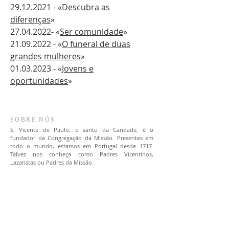
29.12.2021
- «
Descubra as
diferenças
»
27.04.2022
- «
Ser comunidade
»
21.09.2022
- «
O funeral de duas
grandes mulheres
»
01.03.2023
- «
Jovens e
oportunidades
»
SOBRE NÓS
S. Vicente de Paulo, o santo da Caridade, é o
fundador da Congregação da Missão. Presentes em
todo o mundo, estamos em Portugal desde 1717.
Talvez nos conheça como Padres Vicentinos,
Lazaristas ou Padres da Missão.
LOCALIZAÇÃO
(+351)
213 422 102
|
217 263 370
Estrada da Luz, 112-1º Dto
1600 - 162
Lisboa