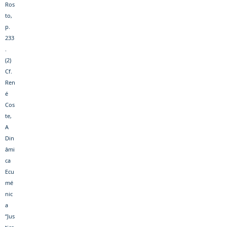
Ros
to,
p.
233
.
(2)
Cf.
Ren
é
Cos
te,
A
Din
âmi
ca
Ecu
mé
nic
a
“Jus