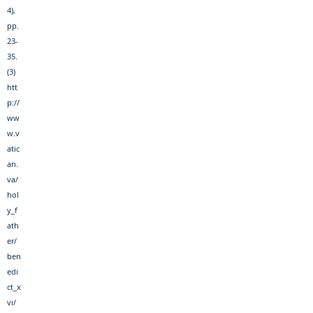
4),
pp.
23-
35.
(3)
htt
p://
ww
w.v
atic
an.
va/
hol
y_f
ath
er/
ben
edi
ct_x
vi/