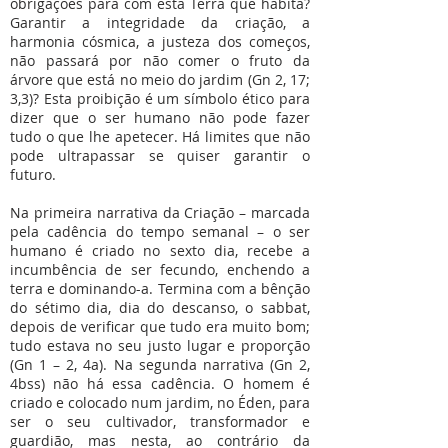
obrigações para com esta Terra que habita?
Garantir a integridade da criação, a
harmonia cósmica, a justeza dos começos,
não passará por não comer o fruto da
árvore que está no meio do jardim (Gn 2, 17;
3,3)? Esta proibição é um símbolo ético para
dizer que o ser humano não pode fazer
tudo o que lhe apetecer. Há limites que não
pode ultrapassar se quiser garantir o
futuro.
Na primeira narrativa da Criação – marcada
pela cadência do tempo semanal – o ser
humano é criado no sexto dia, recebe a
incumbência de ser fecundo, enchendo a
terra e dominando-a. Termina com a bênção
do sétimo dia, dia do descanso, o sabbat,
depois de verificar que tudo era muito bom;
tudo estava no seu justo lugar e proporção
(Gn 1 – 2, 4a). Na segunda narrativa (Gn 2,
4bss) não há essa cadência. O homem é
criado e colocado num jardim, no Éden, para
ser o seu cultivador, transformador e
guardião, mas nesta, ao contrário da