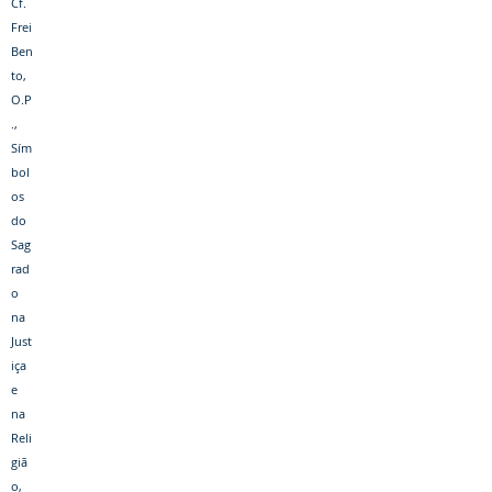
Cf.
Frei
Ben
to,
O.P
.,
Sím
bol
os
do
Sag
rad
o
na
Just
iça
e
na
Reli
giã
o,