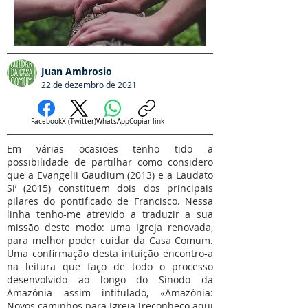
Juan Ambrosio
22 de dezembro de 2021
Facebook
X (Twitter)
WhatsApp
Copiar link
Em várias ocasiões tenho tido a
possibilidade de partilhar como considero
que a Evangelii Gaudium (2013) e a Laudato
Si’ (2015) constituem dois dos principais
pilares do pontificado de Francisco. Nessa
linha tenho-me atrevido a traduzir a sua
missão deste modo: uma Igreja renovada,
para melhor poder cuidar da Casa Comum.
Uma confirmação desta intuição encontro-a
na leitura que faço de todo o processo
desenvolvido ao longo do Sínodo da
Amazónia assim intitulado, «Amazónia:
Novos caminhos para Igreja [reconheço aqui