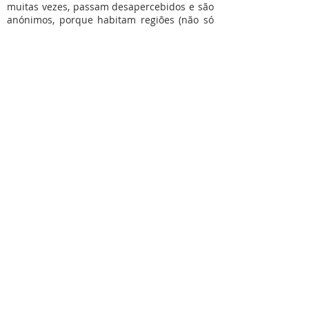
muitas vezes, passam desapercebidos e são
anónimos, porque habitam regiões (não só
geográficas) que nos parecem longínquas.
Mesa Redonda
Missão onlife:
Cultura
Sociedade
Casa Comum
Missão
SOBRE NÓS
S. Vicente de Paulo, o santo da Caridade, é o
fundador da Congregação da Missão. Presentes em
todo o mundo, estamos em Portugal desde 1717.
Talvez nos conheça como Padres Vicentinos,